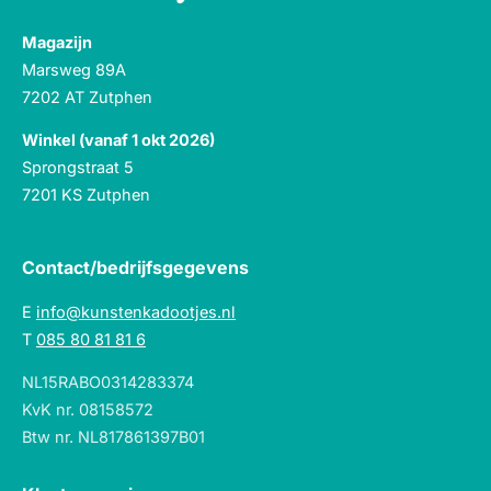
Magazijn
Marsweg 89A
7202 AT Zutphen
Winkel (vanaf 1 okt 2026)
Sprongstraat 5
7201 KS Zutphen
Contact/bedrijfsgegevens
E
info@kunstenkadootjes.nl
T
085 80 81 81 6
NL15RABO0314283374
KvK nr. 08158572
Btw nr. NL817861397B01