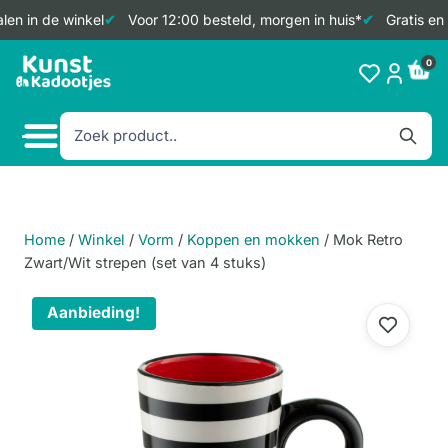
en in de winkel
Voor 12:00 besteld, morgen in huis*
Gratis en 
Doorgaan
0
naar
inhoud
Home
/
Winkel
/
Vorm
/
Koppen en mokken
/
Mok Retro
Zwart/Wit strepen (set van 4 stuks)
Aanbieding!