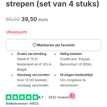
strepen (set van 4 stuks)
Oorspronkelijke
Huidige
65,
00
39,
50
euro
prijs
prijs
Uitverkocht
was:
is:
65,00.
39,50.
Markeren als favoriet
Gratis verzending
Veilig betalen
Vanaf € 75 in
Creditcard, Paypal,
Nederland en € 125 in
Bancontact of iDEAL
België
Vandaag verzonden
14 dagen bedenktijd
Voor 12:00 besteld,
Om zorgeloos te
vandaag verzonden
retourneren
Artikelnummer:
91422