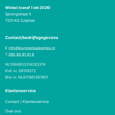
Winkel (vanaf 1 okt 2026)
Sprongstraat 5
7201 KS Zutphen
Contact/bedrijfsgegevens
E
info@kunstenkadootjes.nl
T
085 80 81 81 6
NL15RABO0314283374
KvK nr. 08158572
Btw nr. NL817861397B01
Klantenservice
Contact / Klantenservice
Over ons