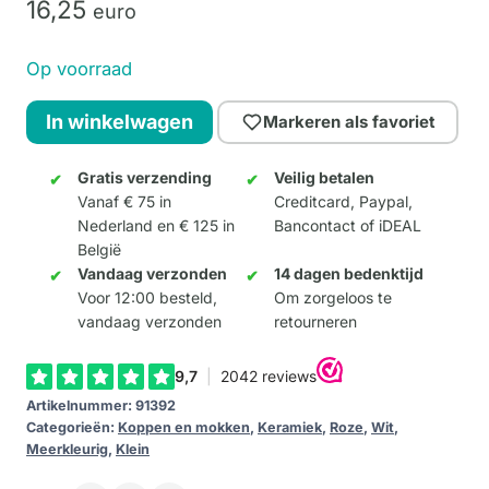
16,
25
euro
Op voorraad
Mok
In winkelwagen
Markeren als favoriet
Vlekken
aantal
Gratis verzending
Veilig betalen
Vanaf € 75 in
Creditcard, Paypal,
Nederland en € 125 in
Bancontact of iDEAL
België
Vandaag verzonden
14 dagen bedenktijd
Voor 12:00 besteld,
Om zorgeloos te
vandaag verzonden
retourneren
Artikelnummer:
91392
Categorieën:
Koppen en mokken
,
Keramiek
,
Roze
,
Wit
,
Meerkleurig
,
Klein