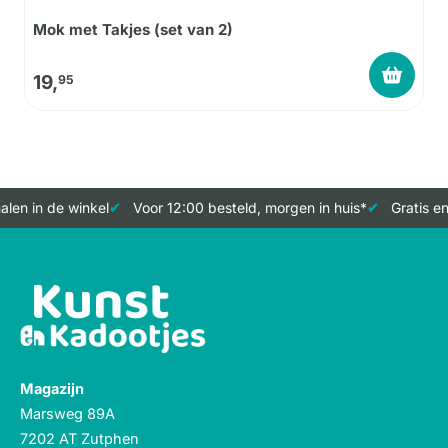
Mok met Takjes (set van 2)
19,
95
len in de winkel
Voor 12:00 besteld, morgen in huis*
Gratis en
Magazijn
Marsweg 89A
7202 AT Zutphen