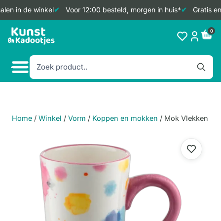
len in de winkel
Voor 12:00 besteld, morgen in huis*
Gratis en
Doorgaan
0
naar
inhoud
Home
/
Winkel
/
Vorm
/
Koppen en mokken
/
Mok Vlekken