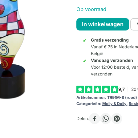
Op voorraad
Molly
In winkelwagen
Medium
-
Gratis verzending
Vanaf € 75 in Nederlan
Kleur
België
8
Vandaag verzonden
(rood)
Voor 12:00 besteld, v
aantal
verzonden
Artikelnummer:
TR91M-8 (rood)
Categorieën:
Molly & Dolly
,
Resi
Delen: