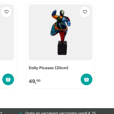
Dolly Picasso (20cm)
49,
00
s*
Gratis en verzekerd verzonden vanaf € 75