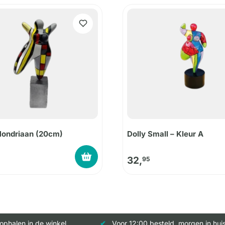
Mondriaan (20cm)
Dolly Small – Kleur A
32,
95
 ophalen in de winkel
Voor 12:00 besteld, morgen in hui