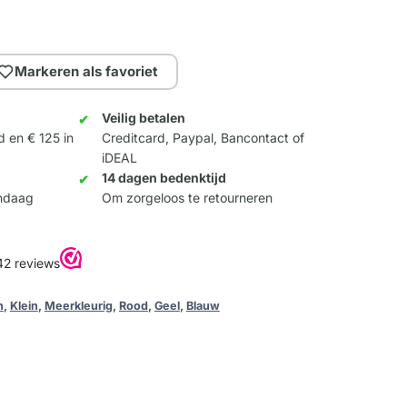
Markeren als favoriet
Veilig betalen
d en € 125 in
Creditcard, Paypal, Bancontact of
iDEAL
14 dagen bedenktijd
andaag
Om zorgeloos te retourneren
n
,
Klein
,
Meerkleurig
,
Rood
,
Geel
,
Blauw