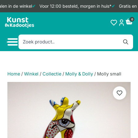
en in de winkel
Voor 12:00 besteld, morgen in huis*
Gratis en 
Doorgaan
0
naar
inhoud
Home
/
Winkel
/
Collectie
/
Molly & Dolly
/
Molly small