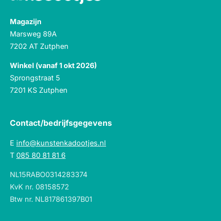
Magazijn
Marsweg 89A
7202 AT Zutphen
Winkel (vanaf 1 okt 2026)
Sprongstraat 5
7201 KS Zutphen
Contact/bedrijfsgegevens
E
info@kunstenkadootjes.nl
T
085 80 81 81 6
NL15RABO0314283374
KvK nr. 08158572
Btw nr. NL817861397B01