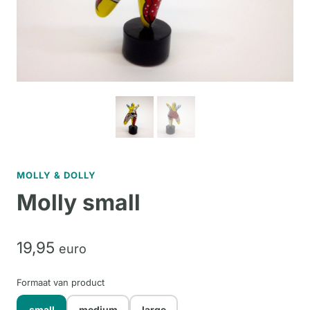
MOLLY & DOLLY
Molly small
19,
95
euro
Formaat van product
small
medium
large