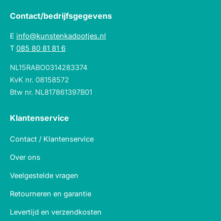
Contact/bedrijfsgegevens
E
info@kunstenkadootjes.nl
T
085 80 81 81 6
NL15RABO0314283374
KvK nr. 08158572
Btw nr. NL817861397B01
Klantenservice
Contact / Klantenservice
Over ons
Veelgestelde vragen
Retourneren en garantie
Levertijd en verzendkosten