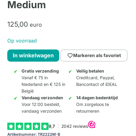
Medium
125,
00
euro
Op voorraad
Monkey
In winkelwagen
Markeren als favoriet
Artist
"Tom"
Gratis verzending
Veilig betalen
Vanaf € 75 in
Creditcard, Paypal,
Lila
Nederland en € 125 in
Bancontact of iDEAL
Medium
België
aantal
Vandaag verzonden
14 dagen bedenktijd
Voor 12:00 besteld,
Om zorgeloos te
vandaag verzonden
retourneren
Artikelnummer:
TR2222M-B