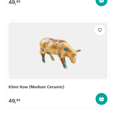
49,
95
Klimt Kow (Medium Ceramic)
49,
95