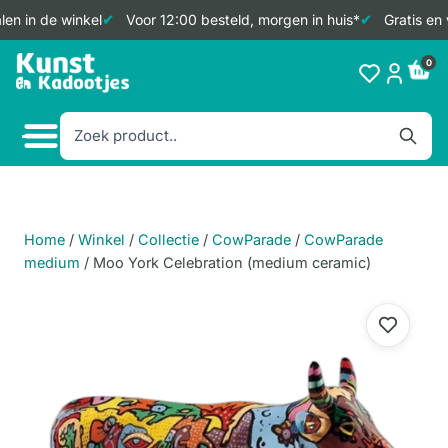
en in de winkel
Voor 12:00 besteld, morgen in huis*
Gratis en 
Doorgaan
0
naar
inhoud
Home
/
Winkel
/
Collectie
/
CowParade
/
CowParade
medium
/
Moo York Celebration (medium ceramic)