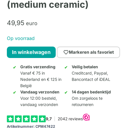
(medium ceramic)
49,
95
euro
Op voorraad
Moo
In winkelwagen
Markeren als favoriet
York
Celebration
Gratis verzending
Veilig betalen
Vanaf € 75 in
Creditcard, Paypal,
(medium
Nederland en € 125 in
Bancontact of iDEAL
ceramic)
België
aantal
Vandaag verzonden
14 dagen bedenktijd
Voor 12:00 besteld,
Om zorgeloos te
vandaag verzonden
retourneren
Artikelnummer:
CPM47422