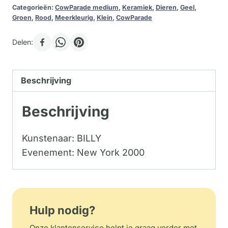
Categorieën:
CowParade medium
,
Keramiek
,
Dieren
,
Geel
,
Groen
,
Rood
,
Meerkleurig
,
Klein
,
CowParade
Delen:
Beschrijving
Beschrijving
Kunstenaar: BILLY
Evenement: New York 2000
Hulp nodig?
Onze klantenservice helpt je graag verder met