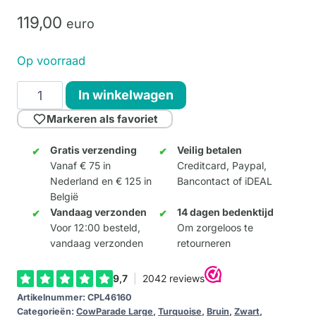
119,
00
euro
Op voorraad
Moogritte
In winkelwagen
(Large)
Markeren als favoriet
aantal
Gratis verzending
Veilig betalen
Vanaf € 75 in
Creditcard, Paypal,
Nederland en € 125 in
Bancontact of iDEAL
België
Vandaag verzonden
14 dagen bedenktijd
Voor 12:00 besteld,
Om zorgeloos te
vandaag verzonden
retourneren
Artikelnummer:
CPL46160
Categorieën:
CowParade Large
,
Turquoise
,
Bruin
,
Zwart
,