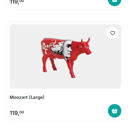
119,
00
Moozart (Large)
119,
00