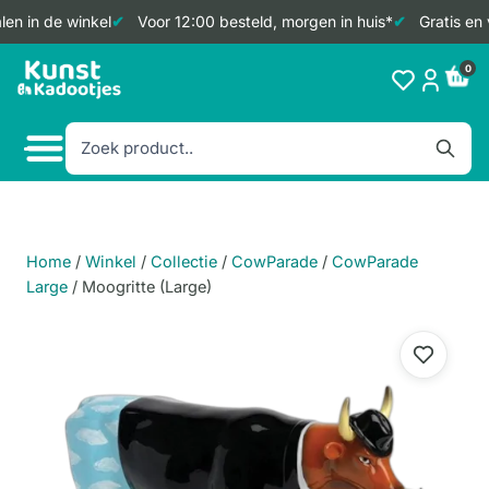
en in de winkel
Voor 12:00 besteld, morgen in huis*
Gratis en 
Doorgaan
0
naar
inhoud
Home
/
Winkel
/
Collectie
/
CowParade
/
CowParade
Large
/
Moogritte (Large)