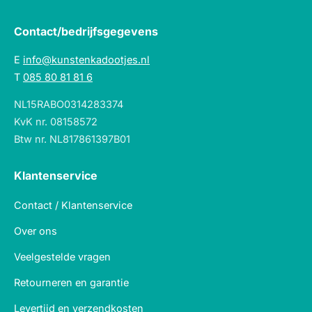
Contact/bedrijfsgegevens
E
info@kunstenkadootjes.nl
T
085 80 81 81 6
NL15RABO0314283374
KvK nr. 08158572
Btw nr. NL817861397B01
Klantenservice
Contact / Klantenservice
Over ons
Veelgestelde vragen
Retourneren en garantie
Levertijd en verzendkosten