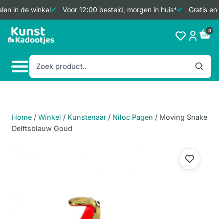
en in de winkel
Voor 12:00 besteld, morgen in huis*
Gratis en 
Doorgaan
0
naar
inhoud
Home
/
Winkel
/
Kunstenaar
/
Niloc Pagen
/
Moving Snake
Delftsblauw Goud