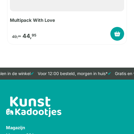
Multipack With Love
Oorspronkelijke prijs was: 49,95.
Huidige prijs is: 44,95.
44,
95
49,
95
en in de winkel
Voor 12:00 besteld, morgen in huis*
Gratis en 
Magazijn