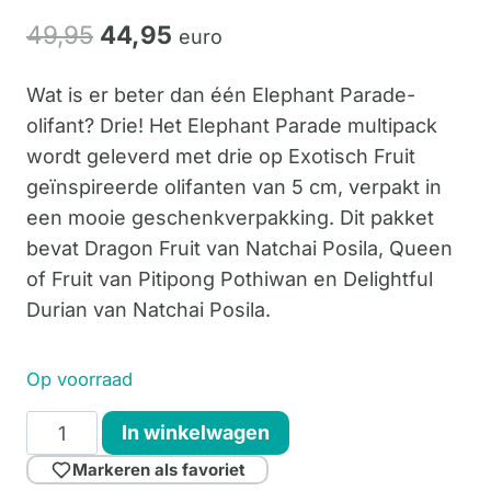
Oorspronkelijke
Huidige
49,
95
44,
95
euro
prijs
prijs
Wat is er beter dan één Elephant Parade-
was:
is:
olifant? Drie! Het Elephant Parade multipack
49,95.
44,95.
wordt geleverd met drie op Exotisch Fruit
geïnspireerde olifanten van 5 cm, verpakt in
een mooie geschenkverpakking. Dit pakket
bevat Dragon Fruit van Natchai Posila, Queen
of Fruit van Pitipong Pothiwan en Delightful
Durian van Natchai Posila.
Op voorraad
Multipack
In winkelwagen
Exotic
Markeren als favoriet
Fruits