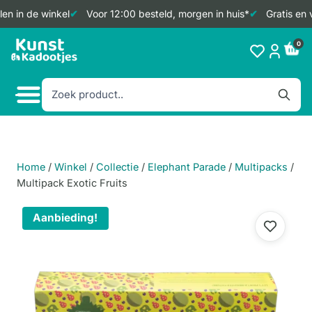
n in de winkel
Voor 12:00 besteld, morgen in huis*
Gratis en v
Doorgaan
0
naar
inhoud
Home
/
Winkel
/
Collectie
/
Elephant Parade
/
Multipacks
/
Multipack Exotic Fruits
Aanbieding!