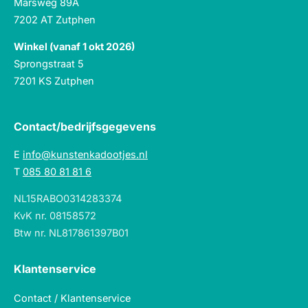
Marsweg 89A
7202 AT Zutphen
Winkel (vanaf 1 okt 2026)
Sprongstraat 5
7201 KS Zutphen
Contact/bedrijfsgegevens
E
info@kunstenkadootjes.nl
T
085 80 81 81 6
NL15RABO0314283374
KvK nr. 08158572
Btw nr. NL817861397B01
Klantenservice
Contact / Klantenservice