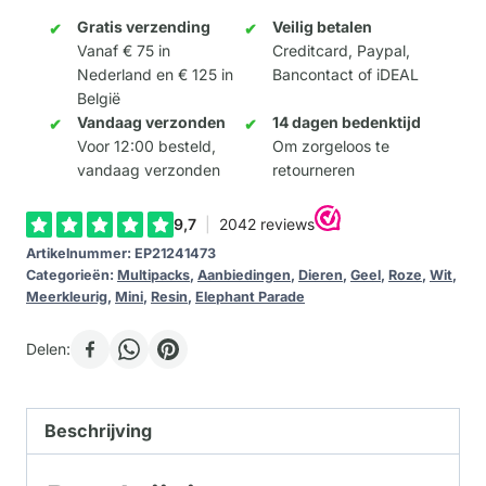
aantal
Gratis verzending
Veilig betalen
Vanaf € 75 in
Creditcard, Paypal,
Nederland en € 125 in
Bancontact of iDEAL
België
Vandaag verzonden
14 dagen bedenktijd
Voor 12:00 besteld,
Om zorgeloos te
vandaag verzonden
retourneren
Artikelnummer:
EP21241473
Categorieën:
Multipacks
,
Aanbiedingen
,
Dieren
,
Geel
,
Roze
,
Wit
,
Meerkleurig
,
Mini
,
Resin
,
Elephant Parade
Delen:
Beschrijving