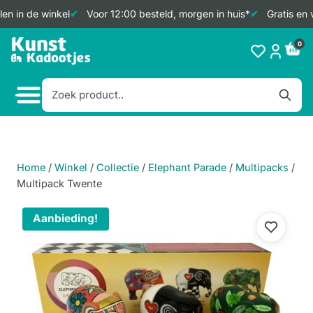
en in de winkel
Voor 12:00 besteld, morgen in huis*
Gratis en 
Doorgaan
0
naar
inhoud
Home
/
Winkel
/
Collectie
/
Elephant Parade
/
Multipacks
/
Multipack Twente
Aanbieding!