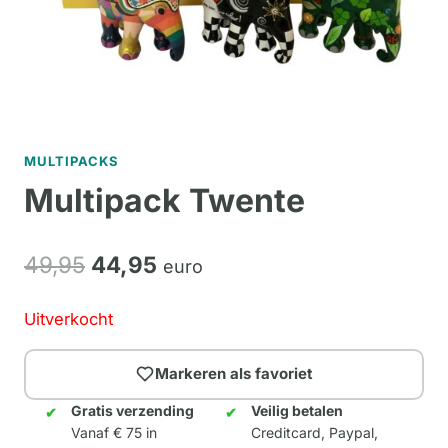
MULTIPACKS
Multipack Twente
Oorspronkelijke
Huidige
49,
95
44,
95
euro
prijs
prijs
Uitverkocht
was:
is:
49,95.
44,95.
Markeren als favoriet
Gratis verzending
Veilig betalen
Vanaf € 75 in
Creditcard, Paypal,