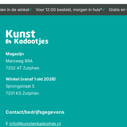
en in de winkel
Voor 12:00 besteld, morgen in huis*
Gratis en 
Magazijn
Marsweg 89A
7202 AT Zutphen
Winkel (vanaf 1 okt 2026)
Sprongstraat 5
7201 KS Zutphen
Contact/bedrijfsgegevens
E
info@kunstenkadootjes.nl