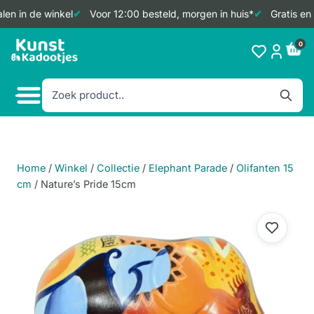
en in de winkel
Voor 12:00 besteld, morgen in huis*
Gratis en 
Doorgaan
0
naar
inhoud
Home
/
Winkel
/
Collectie
/
Elephant Parade
/
Olifanten 15
cm
/
Nature’s Pride 15cm