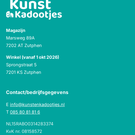
Magazijn
Marsweg 89A
7202 AT Zutphen
Winkel (vanaf 1 okt 2026)
Sprongstraat 5
7201 KS Zutphen
Contact/bedrijfsgegevens
E
info@kunstenkadootjes.nl
T
085 80 81 81 6
NL15RABO0314283374
KvK nr. 08158572