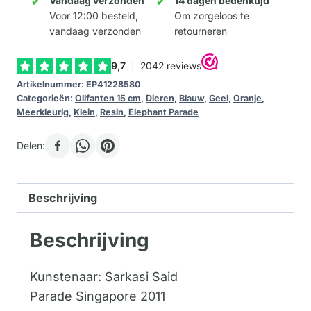
Vandaag verzonden
14 dagen bedenktijd
Voor 12:00 besteld,
Om zorgeloos te
vandaag verzonden
retourneren
Artikelnummer:
EP41228580
Categorieën:
Olifanten 15 cm
,
Dieren
,
Blauw
,
Geel
,
Oranje
,
Meerkleurig
,
Klein
,
Resin
,
Elephant Parade
Delen:
Beschrijving
Beschrijving
Kunstenaar: Sarkasi Said
Parade Singapore 2011