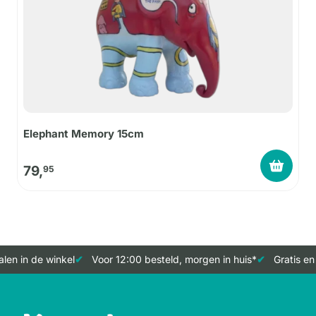
Elephant Memory 15cm
79,
95
en in de winkel
Voor 12:00 besteld, morgen in huis*
Gratis en 