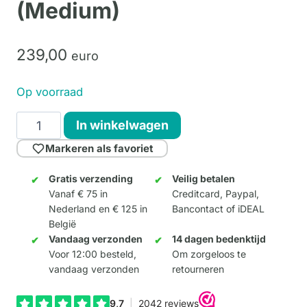
(Medium)
239,
00
euro
Op voorraad
Noah
In winkelwagen
Giraffe
Markeren als favoriet
-
Kleur
Gratis verzending
Veilig betalen
Vanaf € 75 in
Creditcard, Paypal,
A
Nederland en € 125 in
Bancontact of iDEAL
(Medium)
België
aantal
Vandaag verzonden
14 dagen bedenktijd
Voor 12:00 besteld,
Om zorgeloos te
vandaag verzonden
retourneren