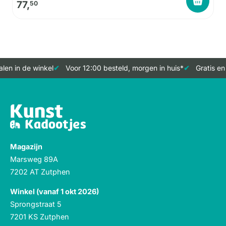
77,
50
len in de winkel
Voor 12:00 besteld, morgen in huis*
Gratis en
Magazijn
Marsweg 89A
7202 AT Zutphen
Winkel (vanaf 1 okt 2026)
Sprongstraat 5
7201 KS Zutphen