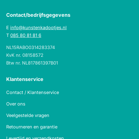
Contact/bedrijfsgegevens
E
info@kunstenkadootjes.nl
T
085 80 81 81 6
NL15RABO0314283374
KvK nr. 08158572
Btw nr. NL817861397B01
Klantenservice
Contact / Klantenservice
Over ons
Veelgestelde vragen
Retourneren en garantie
Levertijd en verzendkosten