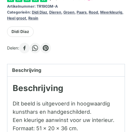
Artikelnummer:
TR1903M-A
Categorieën:
Didi Diaz
,
Dieren
,
Groen
,
Paars
,
Rood
,
Meerkleurig
,
Heel groot
,
Resin
Didi Diaz
Delen:
Beschrijving
Beschrijving
Dit beeld is uitgevoerd in hoogwaardig
kunsthars en handgeschilderd.
Een kleurige aanwinst voor uw interieur.
Formaat: 51 x 20 x 36 cm.