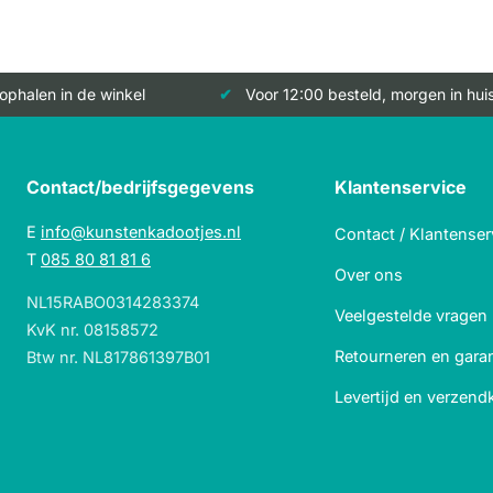
 ophalen in de winkel
Voor 12:00 besteld, morgen in hui
Contact/bedrijfsgegevens
Klantenservice
E
info@kunstenkadootjes.nl
Contact / Klantenser
T
085 80 81 81 6
Over ons
NL15RABO0314283374
Veelgestelde vragen
KvK nr. 08158572
Retourneren en garan
Btw nr. NL817861397B01
Levertijd en verzend