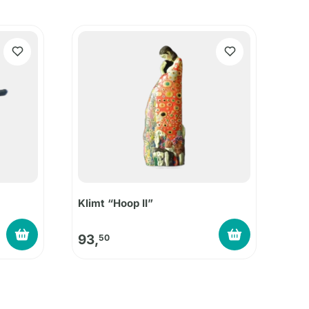
Klimt “Hoop II”
93,
50