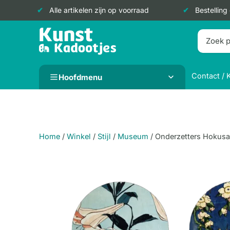
Alle artikelen zijn op voorraad
Bestelling
Doorgaan
naar
inhoud
Contact / 
Hoofdmenu
Home
/
Winkel
/
Stijl
/
Museum
/
Onderzetters Hokusai