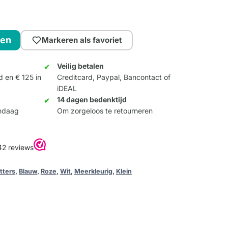
gen
Markeren als favoriet
Veilig betalen
d en € 125 in
Creditcard, Paypal, Bancontact of
iDEAL
14 dagen bedenktijd
andaag
Om zorgeloos te retourneren
tters
,
Blauw
,
Roze
,
Wit
,
Meerkleurig
,
Klein