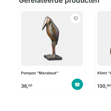
Gerelateerde producten
Pompon “Marabout”
Klimt “
36,
130,
50
00