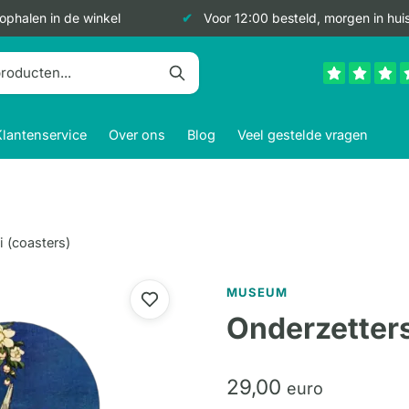
 ophalen in de winkel
Voor 12:00 besteld, morgen in hui
Klantenservice
Over ons
Blog
Veel gestelde vragen
 (coasters)
MUSEUM
Onderzetters
29,
00
euro