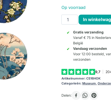
Op voorraad
Onderzetters
In winkelwa
Hokusai
(coasters)
Gratis verzending
Vanaf € 75 in Nederlan
aantal
België
Vandaag verzonden
Voor 12:00 besteld, v
verzonden
Artikelnummer:
CS16HOK
Categorieën:
Museum
,
Onderze
Delen: