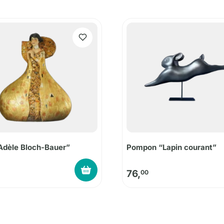
Adèle Bloch-Bauer”
Pompon “Lapin courant”
76,
00