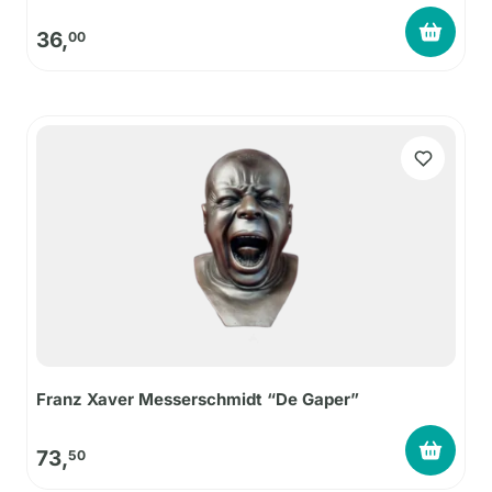
36,
00
Franz Xaver Messerschmidt “De Gaper”
73,
50