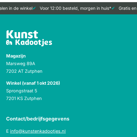
len in de winkel
Voor 12:00 besteld, morgen in huis*
Gratis en
Magazijn
Marsweg 89A
7202 AT Zutphen
Winkel (vanaf 1 okt 2026)
Sprongstraat 5
7201 KS Zutphen
Contact/bedrijfsgegevens
E
info@kunstenkadootjes.nl