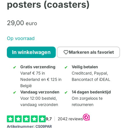
posters (coasters)
29,
00
euro
Op voorraad
Onderzetters
In winkelwagen
Markeren als favoriet
Parisian
posters
Gratis verzending
Veilig betalen
Vanaf € 75 in
Creditcard, Paypal,
(coasters)
Nederland en € 125 in
Bancontact of iDEAL
aantal
België
Vandaag verzonden
14 dagen bedenktijd
Voor 12:00 besteld,
Om zorgeloos te
vandaag verzonden
retourneren
Artikelnummer:
CS09PAR