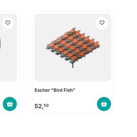
Escher “Bird Fish”
52,
50