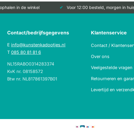
 ophalen in de winkel
Voor 12:00 besteld, morgen in hui
Contact/bedrijfsgegevens
Klantenservice
E
info@kunstenkadootjes.nl
Contact / Klantenser
T
085 80 81 81 6
Over ons
NL15RABO0314283374
Veelgestelde vragen
KvK nr. 08158572
Retourneren en garan
Btw nr. NL817861397B01
Levertijd en verzend
Veilig betalen met