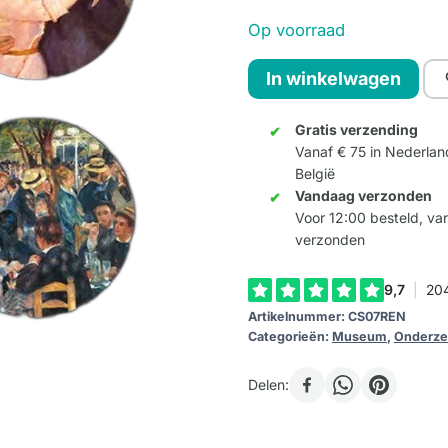
Op voorraad
Onderzetters
In winkelwagen
Renoir
(coasters)
Gratis verzending
Vanaf € 75 in Nederlan
aantal
België
Vandaag verzonden
Voor 12:00 besteld, v
verzonden
Artikelnummer:
CS07REN
Categorieën:
Museum
,
Onderze
Delen: