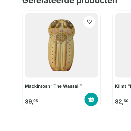
Gerelateerde producten
Mackintosh “The Wassail”
Klimt “
39,
82,
95
50