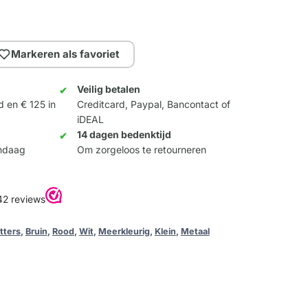
Markeren als favoriet
Veilig betalen
d en € 125 in
Creditcard, Paypal, Bancontact of
iDEAL
14 dagen bedenktijd
andaag
Om zorgeloos te retourneren
tters
,
Bruin
,
Rood
,
Wit
,
Meerkleurig
,
Klein
,
Metaal