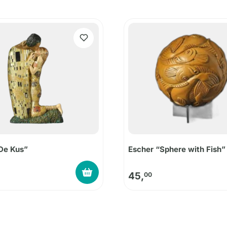
De Kus”
Escher “Sphere with Fish”
45,
00