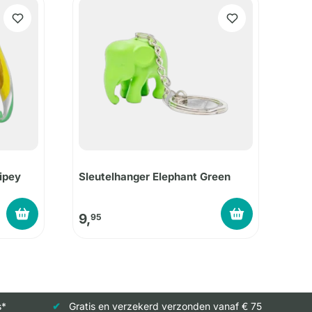
ipey
Sleutelhanger Elephant Green
9,
95
s*
Gratis en verzekerd verzonden vanaf € 75