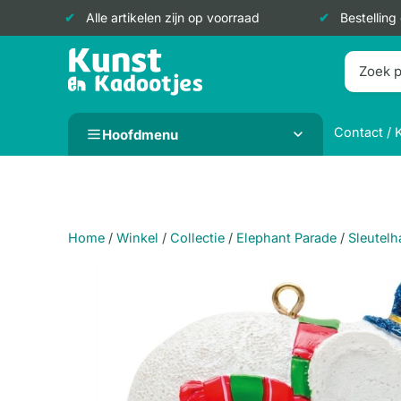
Alle artikelen zijn op voorraad
Bestelling
Doorgaan
naar
inhoud
Contact / 
Hoofdmenu
Home
/
Winkel
/
Collectie
/
Elephant Parade
/
Sleutel