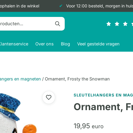
 ophalen in de winkel
Voor 12:00 besteld, morgen in hui
Klantenservice
Over ons
Blog
Veel gestelde vragen
hangers en magneten
/
Ornament, Frosty the Snowman
SLEUTELHANGERS EN MA
Ornament, F
19,
95
euro