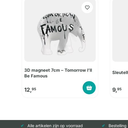
3D magneet 7cm – Tomorrow I’ll
Sleute
Be Famous
12,
9,
95
95
Alle artikelen zijn op voorraad
Bestelling