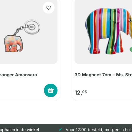
lhanger Amansara
3D Magneet 7cm – Ms. Str
12,
95
 ophalen in de winkel
Voor 12:00 besteld, morgen in hui