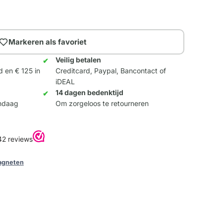
Markeren als favoriet
Veilig betalen
d en € 125 in
Creditcard, Paypal, Bancontact of
iDEAL
14 dagen bedenktijd
andaag
Om zorgeloos te retourneren
agneten