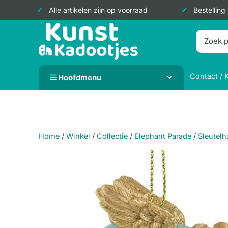
Alle artikelen zijn op voorraad
Bestelling
Doorgaan
naar
inhoud
Contact / 
Hoofdmenu
Home
/
Winkel
/
Collectie
/
Elephant Parade
/
Sleutel