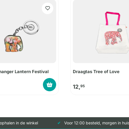
hanger Lantern Festival
Draagtas Tree of Love
12,
95
 ophalen in de winkel
Voor 12:00 besteld, morgen in hui