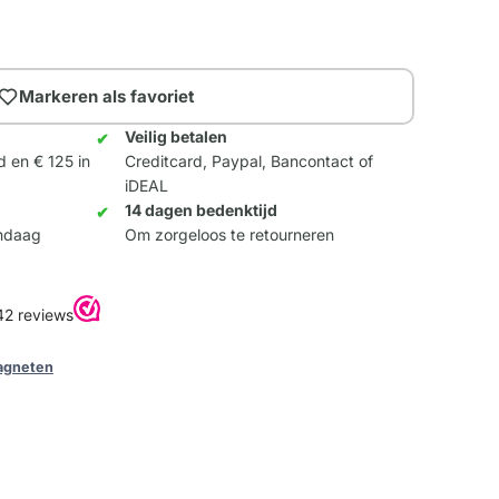
Markeren als favoriet
Veilig betalen
d en € 125 in
Creditcard, Paypal, Bancontact of
iDEAL
14 dagen bedenktijd
andaag
Om zorgeloos te retourneren
agneten