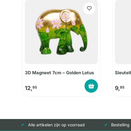
3D Magneet 7cm – Golden Lotus
Sleutel
12,
9,
95
95
Alle artikelen zijn op voorraad
Bestelling