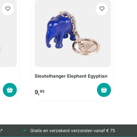
Sleutelhanger Elephant Egyptian
9,
95
s*
Gratis en verzekerd verzonden vanaf € 75