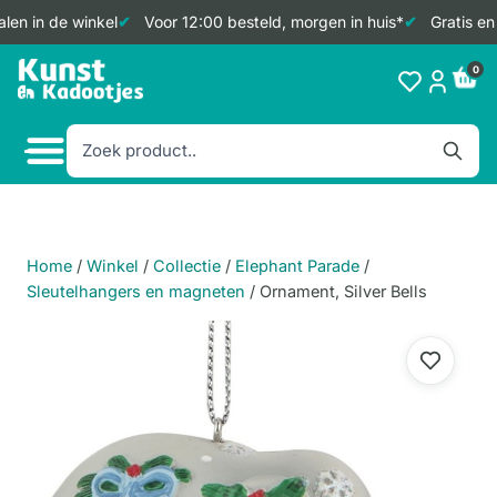
len in de winkel
Voor 12:00 besteld, morgen in huis*
Gratis en
Doorgaan
0
naar
inhoud
Home
/
Winkel
/
Collectie
/
Elephant Parade
/
Sleutelhangers en magneten
/
Ornament, Silver Bells