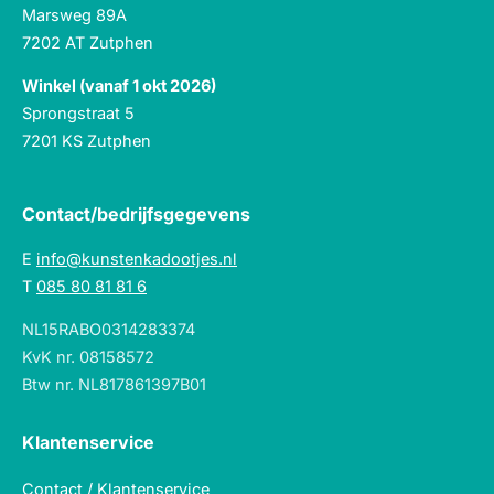
Marsweg 89A
7202 AT Zutphen
Winkel (vanaf 1 okt 2026)
Sprongstraat 5
7201 KS Zutphen
Contact/bedrijfsgegevens
E
info@kunstenkadootjes.nl
T
085 80 81 81 6
NL15RABO0314283374
KvK nr. 08158572
Btw nr. NL817861397B01
Klantenservice
Contact / Klantenservice