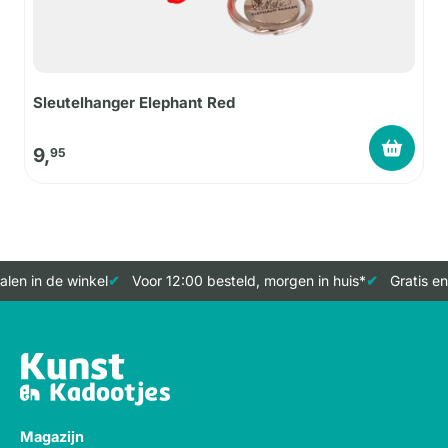
Sleutelhanger Elephant Red
9,
95
len in de winkel
Voor 12:00 besteld, morgen in huis*
Gratis en
Magazijn