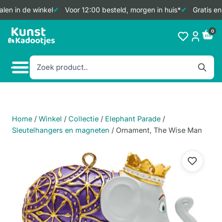
len in de winkel
Voor 12:00 besteld, morgen in huis*
Gratis en
Doorgaan
0
naar
inhoud
Home
/
Winkel
/
Collectie
/
Elephant Parade
/
Sleutelhangers en magneten
/
Ornament, The Wise Man