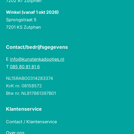
7202 AT Zutphen
Winkel (vanaf 1 okt 2026)
Sprongstraat 5
7201 KS Zutphen
Contact/bedrijfsgegevens
E
info@kunstenkadootjes.nl
T
085 80 81 81 6
NL15RABO0314283374
KvK nr. 08158572
Btw nr. NL817861397B01
Klantenservice
Contact / Klantenservice
Over ons