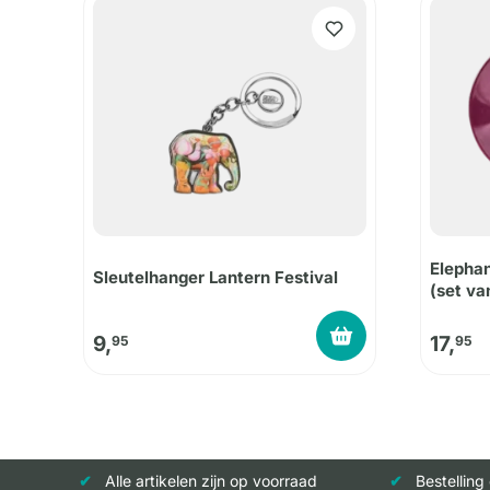
Elephan
Sleutelhanger Lantern Festival
(set va
9,
17,
95
95
Alle artikelen zijn op voorraad
Bestelling