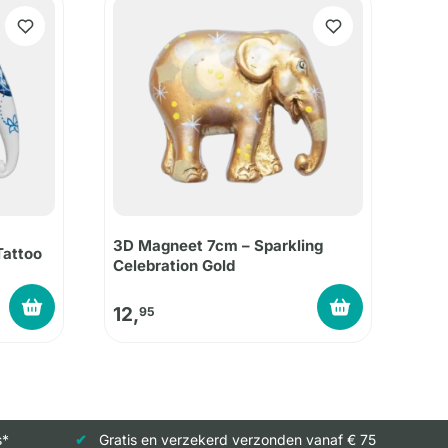
3D Magneet 7cm – Sparkling
Tattoo
Celebration Gold
12,
95
s*
Gratis en verzekerd verzonden vanaf € 75