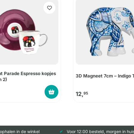
t Parade Espresso kopjes
3D Magneet 7cm – Indigo 
n 2)
12,
95
 ophalen in de winkel
Voor 12:00 besteld, morgen in hui