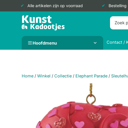
Alle artikelen zijn op voorraad
Bestelling
Doorgaan
naar
inhoud
Contact / 
Hoofdmenu
Home
/
Winkel
/
Collectie
/
Elephant Parade
/
Sleutel