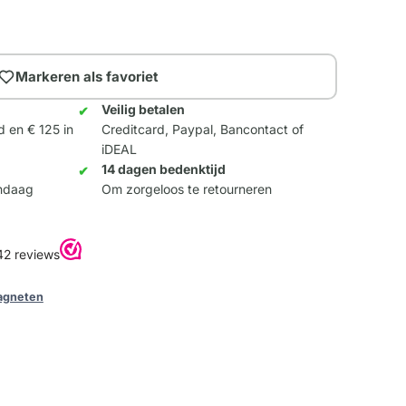
Markeren als favoriet
Veilig betalen
d en € 125 in
Creditcard, Paypal, Bancontact of
iDEAL
14 dagen bedenktijd
andaag
Om zorgeloos te retourneren
agneten