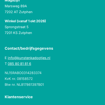
Magazijn
Marsweg 89A
7202 AT Zutphen
Winkel (vanaf 1 okt 2026)
Sprongstraat 5
7201 KS Zutphen
Contact/bedrijfsgegevens
E
info@kunstenkadootjes.nl
T
085 80 81 81 6
NL15RABO0314283374
KvK nr. 08158572
Btw nr. NL817861397B01
Klantenservice