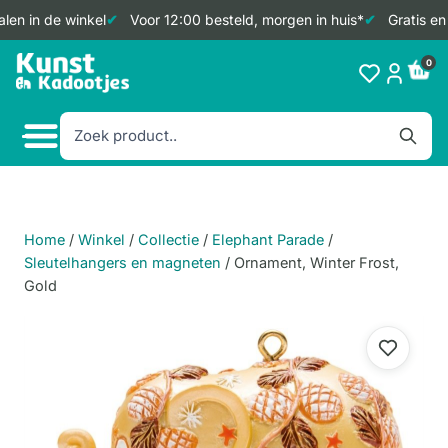
len in de winkel
Voor 12:00 besteld, morgen in huis*
Gratis en
Doorgaan
0
naar
inhoud
Home
/
Winkel
/
Collectie
/
Elephant Parade
/
Sleutelhangers en magneten
/
Ornament, Winter Frost,
Gold