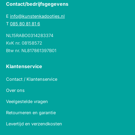
Contact/bedrijfsgegevens
E
info@kunstenkadootjes.nl
T
085 80 81 81 6
NL15RABO0314283374
KvK nr. 08158572
Btw nr. NL817861397B01
Klantenservice
Contact / Klantenservice
Over ons
Veelgestelde vragen
Retourneren en garantie
Levertijd en verzendkosten