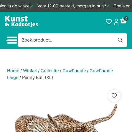
en in de winkel
Voor 12:00 besteld, morgen in huis*
Gratis en 
Doorgaan
0
naar
inhoud
Home
/
Winkel
/
Collectie
/
CowParade
/
CowParade
Large
/
Penny Bull (XL)