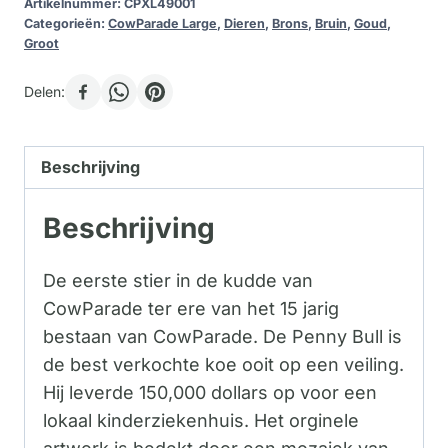
Artikelnummer:
CPXL49001
Categorieën:
CowParade Large
,
Dieren
,
Brons
,
Bruin
,
Goud
,
Groot
Delen:
Beschrijving
Beschrijving
De eerste stier in de kudde van
CowParade ter ere van het 15 jarig
bestaan van CowParade. De Penny Bull is
de best verkochte koe ooit op een veiling.
Hij leverde 150,000 dollars op voor een
lokaal kinderziekenhuis. Het orginele