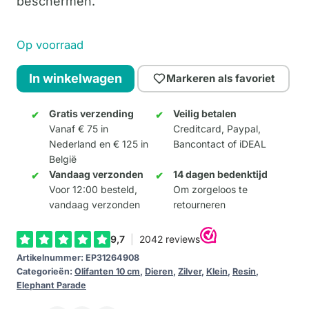
beschermen.
Op voorraad
Plumage
In winkelwagen
Markeren als favoriet
in
the
Gratis verzending
Veilig betalen
Vanaf € 75 in
Creditcard, Paypal,
Wind
Nederland en € 125 in
Bancontact of iDEAL
10cm
België
aantal
Vandaag verzonden
14 dagen bedenktijd
Voor 12:00 besteld,
Om zorgeloos te
vandaag verzonden
retourneren
Artikelnummer:
EP31264908
Categorieën:
Olifanten 10 cm
,
Dieren
,
Zilver
,
Klein
,
Resin
,
Elephant Parade