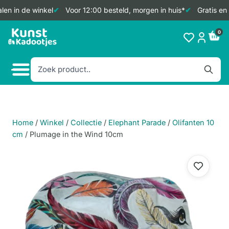
en in de winkel
Voor 12:00 besteld, morgen in huis*
Gratis en 
Doorgaan
0
naar
inhoud
Home
/
Winkel
/
Collectie
/
Elephant Parade
/
Olifanten 10
cm
/
Plumage in the Wind 10cm