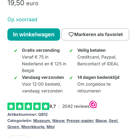
19,
50
euro
Op voorraad
QB-
In winkelwagen
Markeren als favoriet
art
Bosch
Gratis verzending
Veilig betalen
Vanaf € 75 in
Creditcard, Paypal,
-
Nederland en € 125 in
Bancontact of iDEAL
Garden
België
aantal
Vandaag verzonden
14 dagen bedenktijd
Voor 12:00 besteld,
Om zorgeloos te
vandaag verzonden
retourneren
Artikelnummer:
QB12
Categorieën:
Museum
,
Nieuw
,
Presse-papier
,
Blauw
,
Geel
,
Groen
,
Meerkleurig
,
Mini