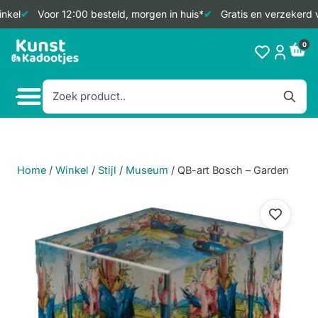
kel
Voor 12:00 besteld, morgen in huis*
Gratis en verzekerd v
Doorgaan
0
naar
inhoud
Home
/
Winkel
/
Stijl
/
Museum
/
QB-art Bosch – Garden