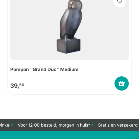
Pompon “Grand Duc” Medium
39,
50
nkel
Voor 12:00 besteld, morgen in huis*
Gratis en verzekerd 