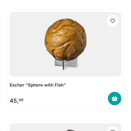
Escher “Sphere with Fish”
45,
00