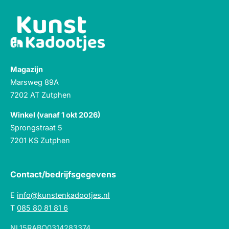
Magazijn
Marsweg 89A
7202 AT Zutphen
Winkel (vanaf 1 okt 2026)
Sprongstraat 5
7201 KS Zutphen
Contact/bedrijfsgegevens
E
info@kunstenkadootjes.nl
T
085 80 81 81 6
NL15RABO0314283374