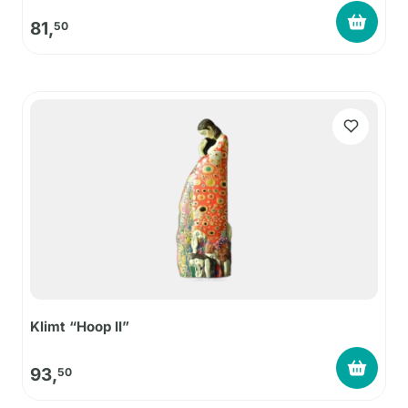
81,
50
Klimt “Hoop II”
93,
50