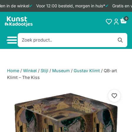
n in de winkel
Voor 12:00 besteld, morgen in huis*
Gratis en v
Doorgaan
0
naar
inhoud
Home
/
Winkel
/
Stijl
/
Museum
/
Gustav Klimt
/
QB-art
Klimt – The Kiss