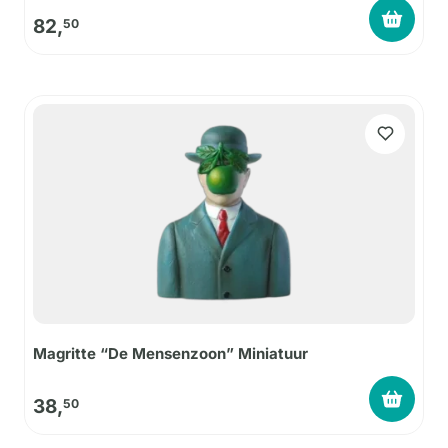
82,
50
Magritte “De Mensenzoon” Miniatuur
38,
50