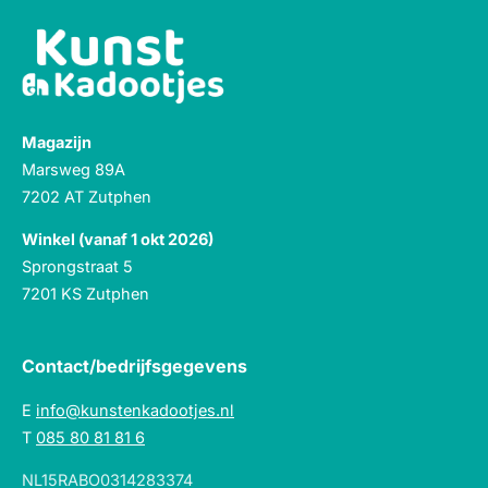
Magazijn
Marsweg 89A
7202 AT Zutphen
Winkel (vanaf 1 okt 2026)
Sprongstraat 5
7201 KS Zutphen
Contact/bedrijfsgegevens
E
info@kunstenkadootjes.nl
T
085 80 81 81 6
NL15RABO0314283374