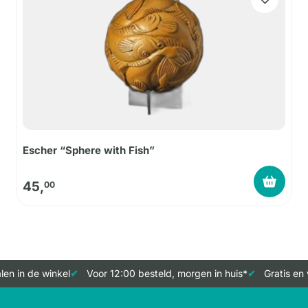
Escher “Sphere with Fish”
45,
00
en in de winkel
Voor 12:00 besteld, morgen in huis*
Gratis en 