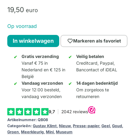
19,
50
euro
Op voorraad
QB-
In winkelwagen
Markeren als favoriet
art
Klimt
Gratis verzending
Veilig betalen
Vanaf € 75 in
Creditcard, Paypal,
–
Nederland en € 125 in
Bancontact of iDEAL
The
België
Kiss
Vandaag verzonden
14 dagen bedenktijd
aantal
Voor 12:00 besteld,
Om zorgeloos te
vandaag verzonden
retourneren
Artikelnummer:
QB08
Categorieën:
Gustav Klimt
,
Nieuw
,
Presse-papier
,
Geel
,
Goud
,
Groen
,
Meerkleurig
,
Mini
,
Museum