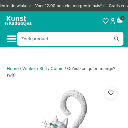
n in de winkel
Voor 12:00 besteld, morgen in huis*
Gratis en v
Doorgaan
0
naar
inhoud
Home
/
Winkel
/
Stijl
/
Comic
/
Qu’est-ce qu’on mange?
(wit)