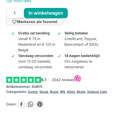
Op voorraad
Qu’est-
In winkelwagen
ce
Markeren als favoriet
qu’on
mange?
Gratis verzending
Veilig betalen
Vanaf € 75 in
Creditcard, Paypal,
(wit)
Nederland en € 125 in
Bancontact of iDEAL
aantal
België
Vandaag verzonden
14 dagen bedenktijd
Voor 12:00 besteld,
Om zorgeloos te
vandaag verzonden
retourneren
Artikelnummer:
DUB75
Categorieën:
Comic
,
Goud
,
Rood
,
Wit
,
Klein
,
Resin
,
Dubout Cats
Delen: