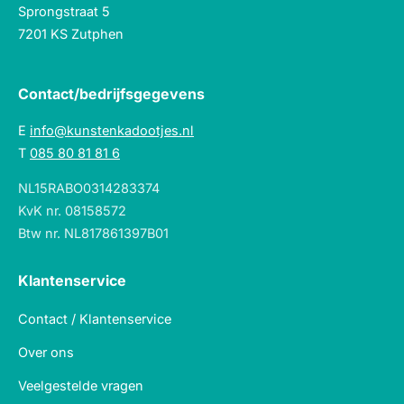
Sprongstraat 5
7201 KS Zutphen
Contact/bedrijfsgegevens
E
info@kunstenkadootjes.nl
T
085 80 81 81 6
NL15RABO0314283374
KvK nr. 08158572
Btw nr. NL817861397B01
Klantenservice
Contact / Klantenservice
Over ons
Veelgestelde vragen