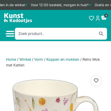
n in de winkel
Voor 12:00 besteld, morgen in huis*
Gratis en v
Doorgaan
0
naar
inhoud
Home
/
Winkel
/
Vorm
/
Koppen en mokken
/
Retro Mok
met Katten