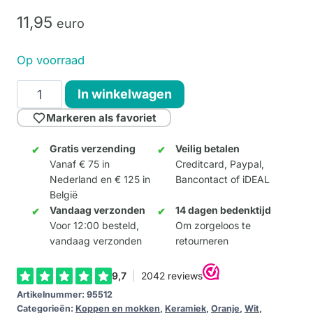
11,
95
euro
Op voorraad
Retro
In winkelwagen
Mok
Markeren als favoriet
met
Katten
Gratis verzending
Veilig betalen
Vanaf € 75 in
Creditcard, Paypal,
aantal
Nederland en € 125 in
Bancontact of iDEAL
België
Vandaag verzonden
14 dagen bedenktijd
Voor 12:00 besteld,
Om zorgeloos te
vandaag verzonden
retourneren
Artikelnummer:
95512
Categorieën:
Koppen en mokken
,
Keramiek
,
Oranje
,
Wit
,