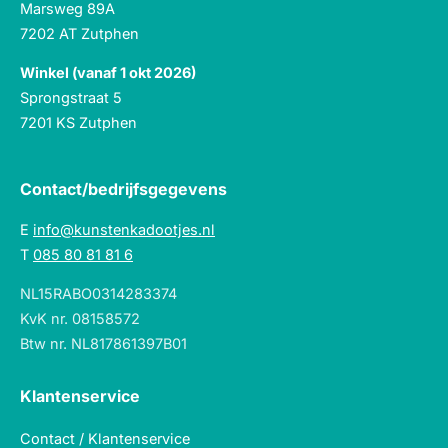
Marsweg 89A
7202 AT Zutphen
Winkel (vanaf 1 okt 2026)
Sprongstraat 5
7201 KS Zutphen
Contact/bedrijfsgegevens
E
info@kunstenkadootjes.nl
T
085 80 81 81 6
NL15RABO0314283374
KvK nr. 08158572
Btw nr. NL817861397B01
Klantenservice
Contact / Klantenservice