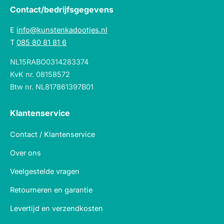
Contact/bedrijfsgegevens
E
info@kunstenkadootjes.nl
T
085 80 81 81 6
NL15RABO0314283374
KvK nr. 08158572
Btw nr. NL817861397B01
Klantenservice
Contact / Klantenservice
Over ons
Veelgestelde vragen
Retourneren en garantie
Levertijd en verzendkosten