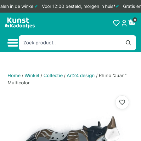
len in de winkel
Voor 12:00 besteld, morgen in huis*
Gratis en
Doorgaan
0
naar
inhoud
Home
/
Winkel
/
Collectie
/
Art24 design
/
Rhino “Juan”
Multicolor