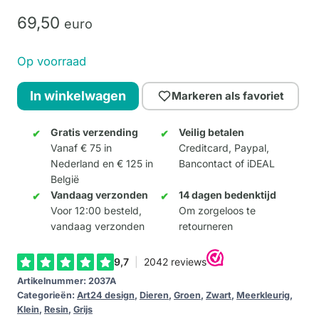
69,
50
euro
Op voorraad
Rhino
In winkelwagen
Markeren als favoriet
"Juan"
Multicolor
Gratis verzending
Veilig betalen
Vanaf € 75 in
Creditcard, Paypal,
aantal
Nederland en € 125 in
Bancontact of iDEAL
België
Vandaag verzonden
14 dagen bedenktijd
Voor 12:00 besteld,
Om zorgeloos te
vandaag verzonden
retourneren
Artikelnummer:
2037A
Categorieën:
Art24 design
,
Dieren
,
Groen
,
Zwart
,
Meerkleurig
,
Klein
,
Resin
,
Grijs