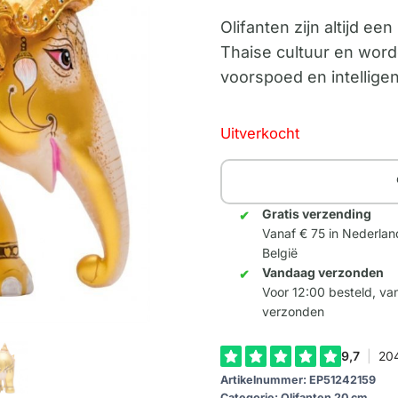
Olifanten zijn altijd e
Thaise cultuur en wor
voorspoed en intelligen
Uitverkocht
Gratis verzending
Vanaf € 75 in Nederlan
België
Vandaag verzonden
Voor 12:00 besteld, v
verzonden
Artikelnummer:
EP51242159
Categorie:
Olifanten 20 cm