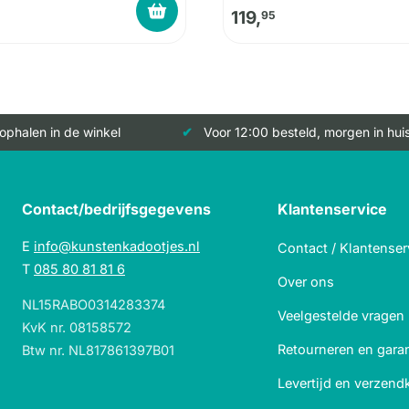
119,
95
 ophalen in de winkel
Voor 12:00 besteld, morgen in hui
Contact/bedrijfsgegevens
Klantenservice
E
info@kunstenkadootjes.nl
Contact / Klantenser
T
085 80 81 81 6
Over ons
NL15RABO0314283374
Veelgestelde vragen
KvK nr. 08158572
Retourneren en garan
Btw nr. NL817861397B01
Levertijd en verzend