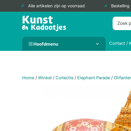
Alle artikelen zijn op voorraad
Bestelling
Doorgaan
naar
inhoud
Contact / 
Hoofdmenu
Home
/
Winkel
/
Collectie
/
Elephant Parade
/
Olifante