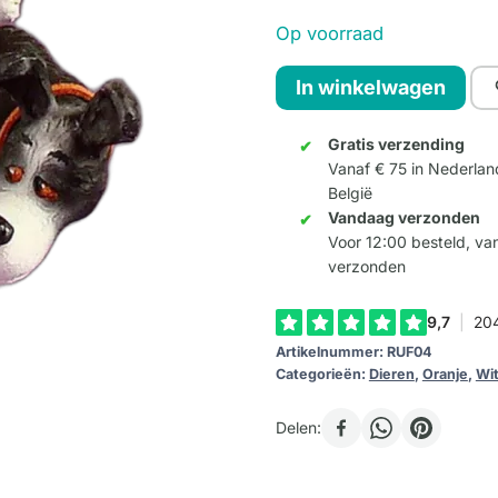
Op voorraad
Rufus,
In winkelwagen
Niet
Hier!
Gratis verzending
Vanaf € 75 in Nederlan
aantal
België
Vandaag verzonden
Voor 12:00 besteld, v
verzonden
Artikelnummer:
RUF04
Categorieën:
Dieren
,
Oranje
,
Wi
Delen: