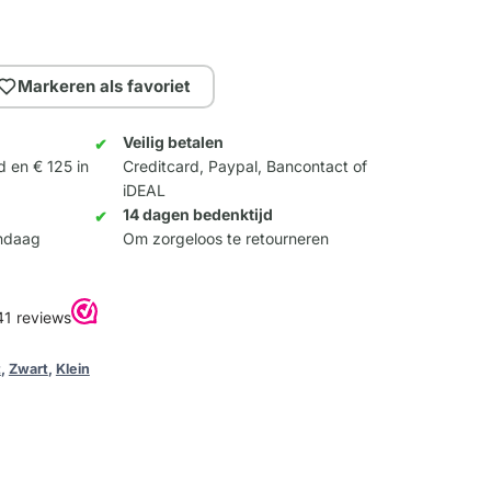
Markeren als favoriet
Veilig betalen
d en € 125 in
Creditcard, Paypal, Bancontact of
iDEAL
14 dagen bedenktijd
andaag
Om zorgeloos te retourneren
t
,
Zwart
,
Klein