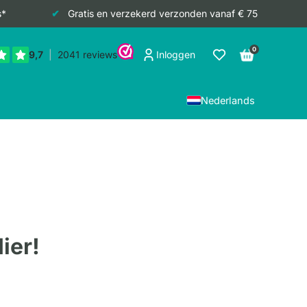
s*
Gratis en verzekerd verzonden vanaf € 75
0
Inloggen
Nederlands
ier!