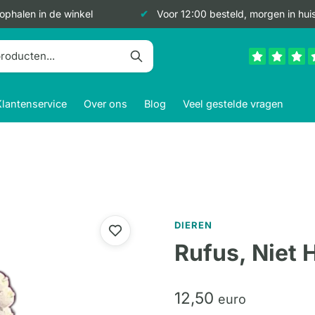
 ophalen in de winkel
Voor 12:00 besteld, morgen in hui
Klantenservice
Over ons
Blog
Veel gestelde vragen
DIEREN
Rufus, Niet H
12,
50
euro