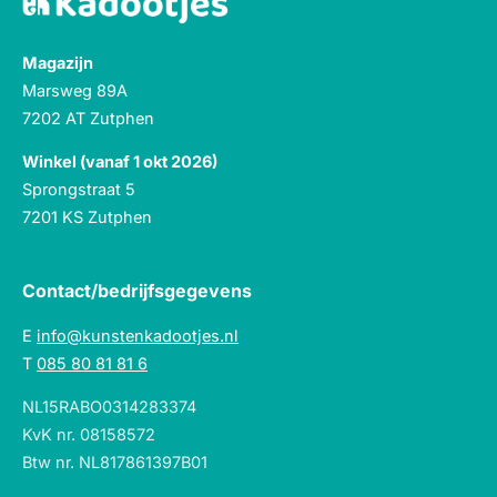
Magazijn
Marsweg 89A
7202 AT Zutphen
Winkel (vanaf 1 okt 2026)
Sprongstraat 5
7201 KS Zutphen
Contact/bedrijfsgegevens
E
info@kunstenkadootjes.nl
T
085 80 81 81 6
NL15RABO0314283374
KvK nr. 08158572
Btw nr. NL817861397B01