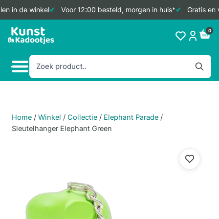
en in de winkel
Voor 12:00 besteld, morgen in huis*
Gratis en 
Doorgaan
0
naar
inhoud
Home
/
Winkel
/
Collectie
/
Elephant Parade
/
Sleutelhanger Elephant Green