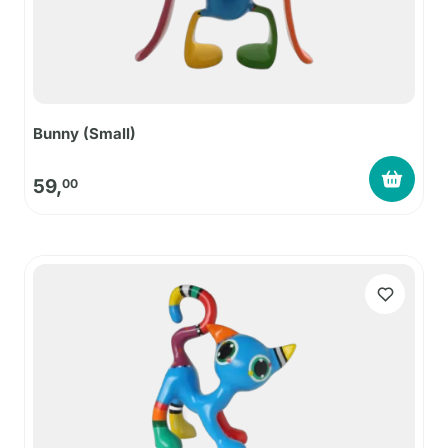
Bunny (Small)
59,
00