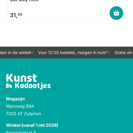
31,
50
en in de winkel
Voor 12:00 besteld, morgen in huis*
Gratis en 
Magazijn
Marsweg 89A
7202 AT Zutphen
Winkel (vanaf 1 okt 2026)
Sprongstraat 5