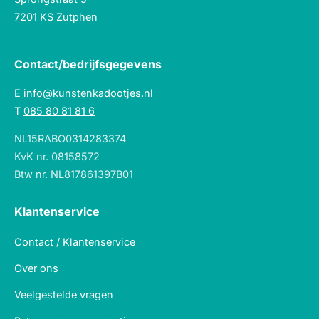
7201 KS Zutphen
Contact/bedrijfsgegevens
E
info@kunstenkadootjes.nl
T
085 80 81 81 6
NL15RABO0314283374
KvK nr. 08158572
Btw nr. NL817861397B01
Klantenservice
Contact / Klantenservice
Over ons
Veelgestelde vragen