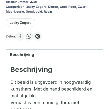
Artikelnummer:
JZ01
Categorieën:
Jacky Zegers
,
Dieren
,
Geel
,
Rood
,
Zwart
,
Meerkleurig
,
Gemiddeld
,
Resin
Jacky Zegers
Delen:
Beschrijving
Beschrijving
Dit beeld is uitgevoerd in hoogwaardig
kunsthars. Met de hand beschilderd en
mat afgelakt.
Verpakt is een mooie giftbox met