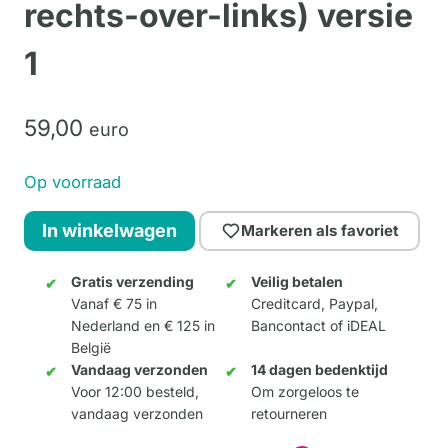
rechts-over-links) versie
1
59,
00
euro
Op voorraad
“Street
In winkelwagen
Markeren als favoriet
Art”
Vrouw
Gratis verzending
Veilig betalen
Vanaf € 75 in
Creditcard, Paypal,
(been
Nederland en € 125 in
Bancontact of iDEAL
rechts-
België
over-
Vandaag verzonden
14 dagen bedenktijd
links)
Voor 12:00 besteld,
Om zorgeloos te
vandaag verzonden
retourneren
versie
1