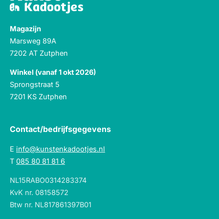
Magazijn
Marsweg 89A
7202 AT Zutphen
Winkel (vanaf 1 okt 2026)
Sprongstraat 5
7201 KS Zutphen
Contact/bedrijfsgegevens
E
info@kunstenkadootjes.nl
T
085 80 81 81 6
NL15RABO0314283374
KvK nr. 08158572
Btw nr. NL817861397B01