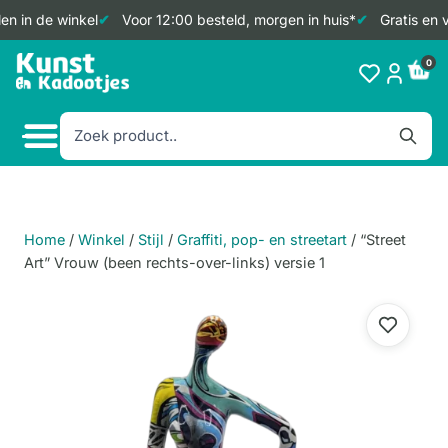
n in de winkel
Voor 12:00 besteld, morgen in huis*
Gratis en 
Doorgaan
0
naar
inhoud
Home
/
Winkel
/
Stijl
/
Graffiti, pop- en streetart
/
“Street
Art” Vrouw (been rechts-over-links) versie 1