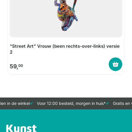
“Street Art” Vrouw (been rechts-over-links) versie
2
59,
00
en in de winkel
Voor 12:00 besteld, morgen in huis*
Gratis en 