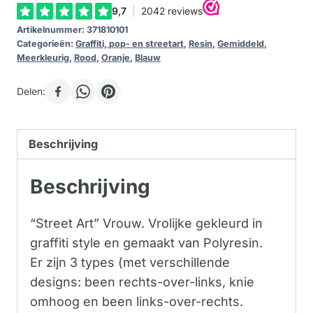
aantal
Artikelnummer:
371810101
Categorieën:
Graffiti, pop- en streetart
,
Resin
,
Gemiddeld
,
Meerkleurig
,
Rood
,
Oranje
,
Blauw
Delen:
Beschrijving
Beschrijving
“Street Art” Vrouw. Vrolijke gekleurd in
graffiti style en gemaakt van Polyresin.
Er zijn 3 types (met verschillende
designs: been rechts-over-links, knie
omhoog en been links-over-rechts.