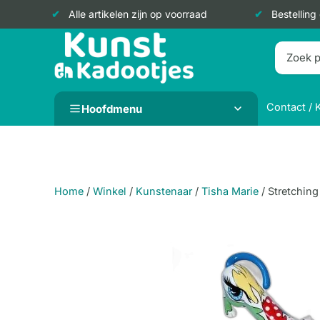
Alle artikelen zijn op voorraad
Bestelling
Doorgaan
naar
inhoud
Contact / 
Hoofdmenu
Home
/
Winkel
/
Kunstenaar
/
Tisha Marie
/
Stretching