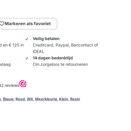
Markeren als favoriet
Veilig betalen
d en € 125 in
Creditcard, Paypal, Bancontact of
iDEAL
14 dagen bedenktijd
andaag
Om zorgeloos te retourneren
n
,
Blauw
,
Rood
,
Wit
,
Meerkleurig
,
Klein
,
Resin