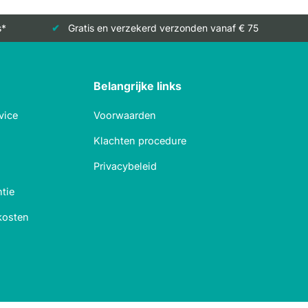
s*
Gratis en verzekerd verzonden vanaf € 75
Belangrijke links
vice
Voorwaarden
Klachten procedure
Privacybeleid
tie
kosten