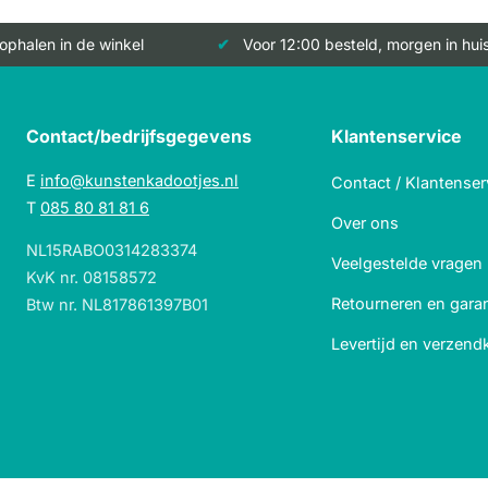
 ophalen in de winkel
Voor 12:00 besteld, morgen in hui
Contact/bedrijfsgegevens
Klantenservice
E
info@kunstenkadootjes.nl
Contact / Klantenser
T
085 80 81 81 6
Over ons
NL15RABO0314283374
Veelgestelde vragen
KvK nr. 08158572
Retourneren en garan
Btw nr. NL817861397B01
Levertijd en verzend