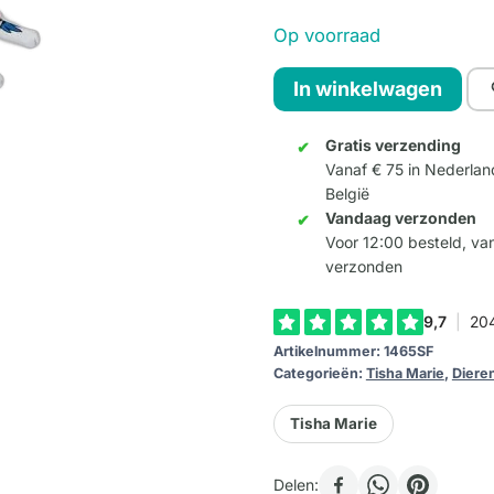
Op voorraad
Stretching
In winkelwagen
Cat
Small
Gratis verzending
Vanaf € 75 in Nederlan
-
België
Kleur
Vandaag verzonden
F
Voor 12:00 besteld, v
aantal
verzonden
Artikelnummer:
1465SF
Categorieën:
Tisha Marie
,
Diere
Tisha Marie
Delen: