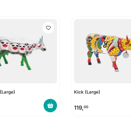
 (Large)
Kick (Large)
119,
00