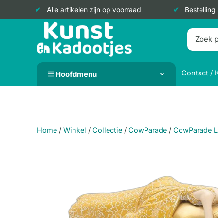
Alle artikelen zijn op voorraad
Bestelling
Doorgaan
naar
inhoud
Contact / 
Hoofdmenu
Home
/
Winkel
/
Collectie
/
CowParade
/
CowParade L