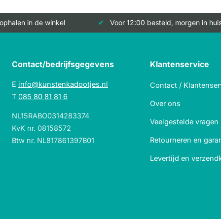
 ophalen in de winkel
Voor 12:00 besteld, morgen in hui
Contact/bedrijfsgegevens
Klantenservice
E
info@kunstenkadootjes.nl
Contact / Klantenser
T
085 80 81 81 6
Over ons
NL15RABO0314283374
Veelgestelde vragen
KvK nr. 08158572
Retourneren en garan
Btw nr. NL817861397B01
Levertijd en verzend