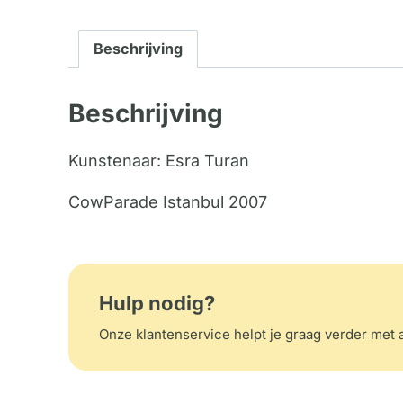
Beschrijving
Beschrijving
Kunstenaar: Esra Turan
CowParade Istanbul 2007
Hulp nodig?
Onze klantenservice helpt je graag verder met a