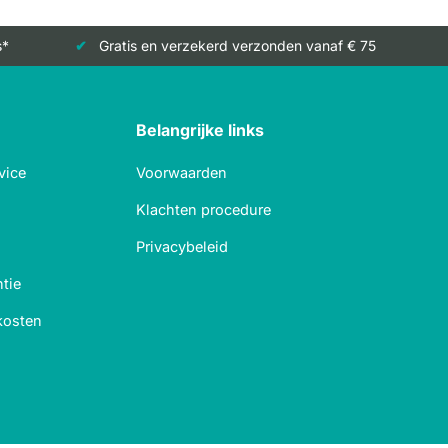
s*
Gratis en verzekerd verzonden vanaf € 75
Belangrijke links
vice
Voorwaarden
Klachten procedure
Privacybeleid
tie
kosten