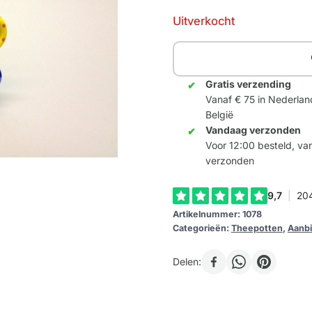
prijs
prijs
Uitverkocht
was:
is:
39,50.
19,97.
Gratis verzending
Vanaf € 75 in Nederlan
België
Vandaag verzonden
Voor 12:00 besteld, v
verzonden
Artikelnummer:
1078
Categorieën:
Theepotten
,
Aanb
Delen: