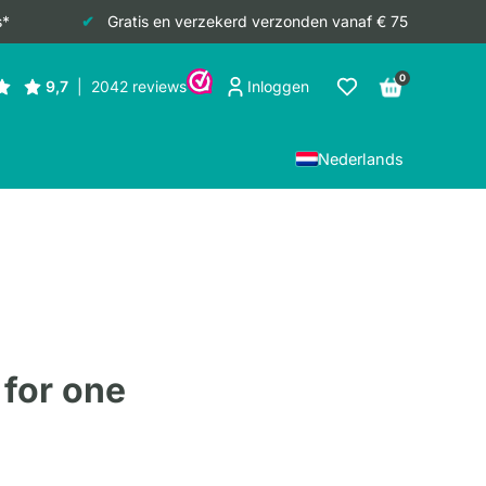
s*
Gratis en verzekerd verzonden vanaf € 75
0
Inloggen
Nederlands
for one
jke
e