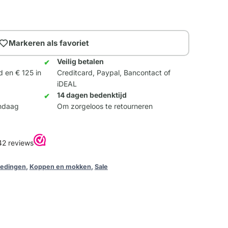
Markeren als favoriet
Veilig betalen
d en € 125 in
Creditcard, Paypal, Bancontact of
iDEAL
14 dagen bedenktijd
andaag
Om zorgeloos te retourneren
iedingen
,
Koppen en mokken
,
Sale