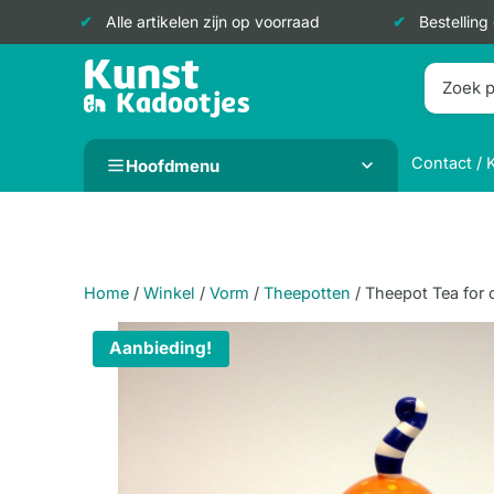
Alle artikelen zijn op voorraad
Bestelling
Doorgaan
naar
inhoud
Contact / 
Hoofdmenu
Home
/
Winkel
/
Vorm
/
Theepotten
/
Theepot Tea for 
Aanbieding!