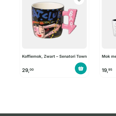
Koffiemok, Zwart – Senatori Town
Mok met
29,
19,
00
95