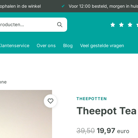
 ophalen in de winkel
Voor 12:00 besteld, morgen in hui
Klantenservice
Over ons
Blog
Veel gestelde vragen
one
THEEPOTTEN
Theepot Tea 
Oorspronkeli
Huidig
39,
50
19,
97
euro