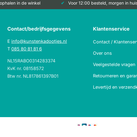
 ophalen in de winkel
Voor 12:00 besteld, morgen in hui
Contact/bedrijfsgegevens
Klantenservice
E
info@kunstenkadootjes.nl
Contact / Klantenser
T
085 80 81 81 6
Over ons
NL15RABO0314283374
Veelgestelde vragen
KvK nr. 08158572
Retourneren en garan
Btw nr. NL817861397B01
Levertijd en verzend
Veilig betalen met