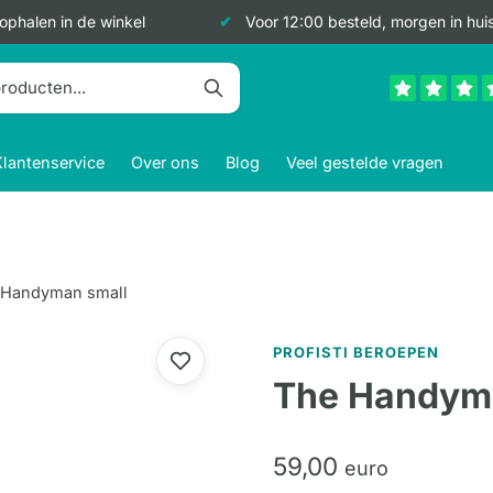
 ophalen in de winkel
Voor 12:00 besteld, morgen in hui
Klantenservice
Over ons
Blog
Veel gestelde vragen
 Handyman small
PROFISTI BEROEPEN
The Handym
59,
00
euro