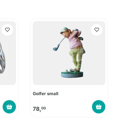
Golfer small
78,
00