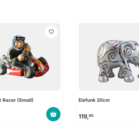
 Racer (Small)
Elefunk 20cm
119,
95