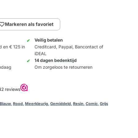
Markeren als favoriet
Veilig betalen
d en € 125 in
Creditcard, Paypal, Bancontact of
iDEAL
14 dagen bedenktijd
andaag
Om zorgeloos te retourneren
Blauw
,
Rood
,
Meerkleurig
,
Gemiddeld
,
Resin
,
Comic
,
Grijs