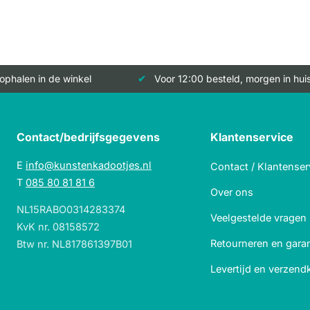
 ophalen in de winkel
Voor 12:00 besteld, morgen in hui
Contact/bedrijfsgegevens
Klantenservice
E
info@kunstenkadootjes.nl
Contact / Klantenser
T
085 80 81 81 6
Over ons
NL15RABO0314283374
Veelgestelde vragen
KvK nr. 08158572
Retourneren en garan
Btw nr. NL817861397B01
Levertijd en verzend