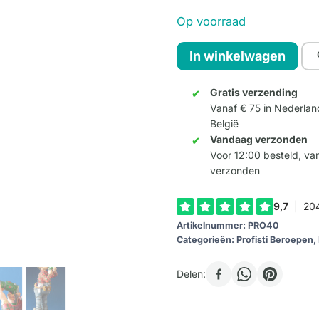
Op voorraad
The
In winkelwagen
Handyman
small
Gratis verzending
Vanaf € 75 in Nederlan
aantal
België
Vandaag verzonden
Voor 12:00 besteld, v
verzonden
Artikelnummer:
PRO40
Categorieën:
Profisti Beroepen
,
Delen: