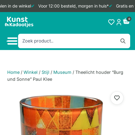
en in de winkel
Voor 12:00 besteld, morgen in huis*
Gratis en 
Doorgaan
0
naar
inhoud
Home
/
Winkel
/
Stijl
/
Museum
/
Theelicht houder “Burg
und Sonne” Paul Klee