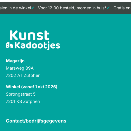
len in de winkel
Voor 12:00 besteld, morgen in huis*
Gratis en
Magazijn
Marsweg 89A
7202 AT Zutphen
Winkel (vanaf 1 okt 2026)
Sprongstraat 5
7201 KS Zutphen
Contact/bedrijfsgegevens