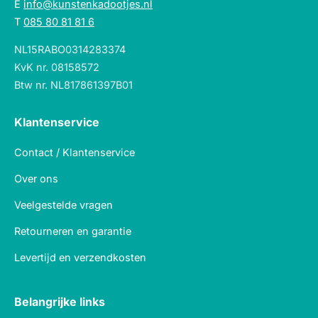
E
info@kunstenkadootjes.nl
T
085 80 81 81 6
NL15RABO0314283374
KvK nr. 08158572
Btw nr. NL817861397B01
Klantenservice
Contact / Klantenservice
Over ons
Veelgestelde vragen
Retourneren en garantie
Levertijd en verzendkosten
Belangrijke links