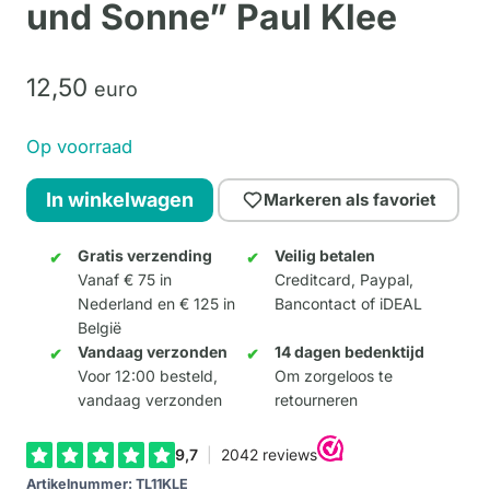
und Sonne” Paul Klee
12,
50
euro
Op voorraad
Theelicht
In winkelwagen
Markeren als favoriet
houder
"Burg
Gratis verzending
Veilig betalen
Vanaf € 75 in
Creditcard, Paypal,
und
Nederland en € 125 in
Bancontact of iDEAL
Sonne"
België
Paul
Vandaag verzonden
14 dagen bedenktijd
Klee
Voor 12:00 besteld,
Om zorgeloos te
vandaag verzonden
retourneren
aantal
Artikelnummer:
TL11KLE