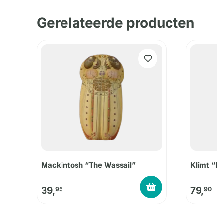
Gerelateerde producten
Mackintosh “The Wassail”
Klimt “
39,
79,
95
90