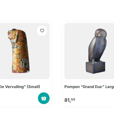
De Vervulling” (Small)
Pompon “Grand Duc” Larg
81,
50