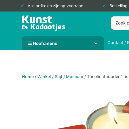
Alle artikelen zijn op voorraad
Bestelling
Doorgaan
naar
inhoud
Contact / 
Hoofdmenu
Home
/
Winkel
/
Stijl
/
Museum
/
Theelichthouder “Iri