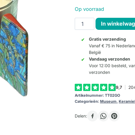
Op voorraad
Theelichthouder
In winkelwa
"Irises"
van
Gratis verzending
Vanaf € 75 in Nederlan
Gogh
België
aantal
Vandaag verzonden
Voor 12:00 besteld, v
verzonden
Artikelnummer:
TT02GO
Categorieën:
Museum
,
Keramie
Delen: