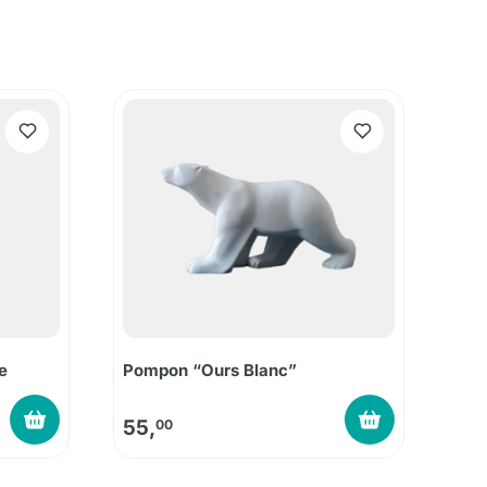
e
Pompon “Ours Blanc”
55,
00