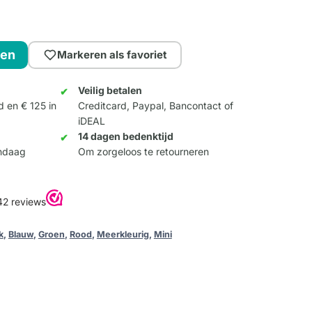
gen
Markeren als favoriet
Veilig betalen
d en € 125 in
Creditcard, Paypal, Bancontact of
iDEAL
14 dagen bedenktijd
andaag
Om zorgeloos te retourneren
k
,
Blauw
,
Groen
,
Rood
,
Meerkleurig
,
Mini