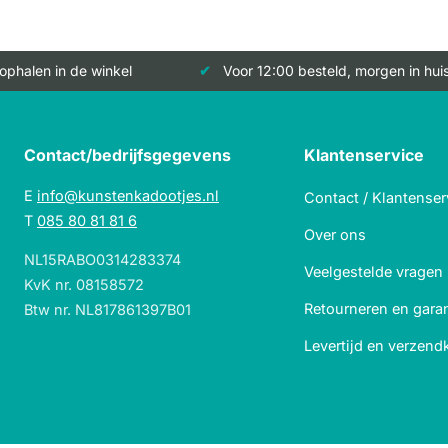
 ophalen in de winkel
Voor 12:00 besteld, morgen in hui
Contact/bedrijfsgegevens
Klantenservice
E
info@kunstenkadootjes.nl
Contact / Klantenser
T
085 80 81 81 6
Over ons
NL15RABO0314283374
Veelgestelde vragen
KvK nr. 08158572
Retourneren en garan
Btw nr. NL817861397B01
Levertijd en verzend