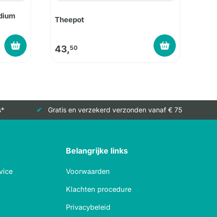
dium
Theepot
43,
50
s*
Gratis en verzekerd verzonden vanaf € 75
Belangrijke links
vice
Voorwaarden
Klachten procedure
Privacybeleid