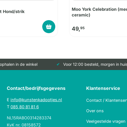
Moo York Celebration (me
t Hond/strik
ceramic)
49,
95
 ophalen in de winkel
Voor 12:00 besteld, morgen in hui
Contact/bedrijfsgegevens
Klantenservice
E
info@kunstenkadootjes.nl
Contact / Klantenser
T
085 80 81 81 6
Over ons
NL15RABO0314283374
Veelgestelde vragen
KvK nr. 08158572