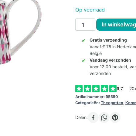
Op voorraad
Theepot
In winkelwa
retro
rood
Gratis verzending
Vanaf € 75 in Nederlan
aantal
België
Vandaag verzonden
Voor 12:00 besteld, v
verzonden
Artikelnummer:
95550
Categorieën:
Theepotten
,
Kera
Delen: