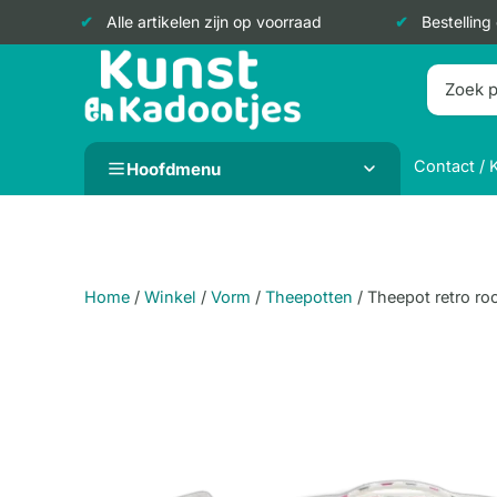
Alle artikelen zijn op voorraad
Bestelling
Doorgaan
naar
inhoud
Contact / 
Hoofdmenu
Home
/
Winkel
/
Vorm
/
Theepotten
/
Theepot retro ro