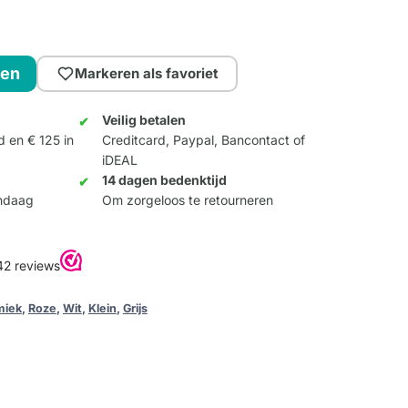
gen
Markeren als favoriet
Veilig betalen
d en € 125 in
Creditcard, Paypal, Bancontact of
iDEAL
14 dagen bedenktijd
andaag
Om zorgeloos te retourneren
miek
,
Roze
,
Wit
,
Klein
,
Grijs