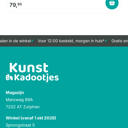
79,
95
len in de winkel
Voor 12:00 besteld, morgen in huis*
Gratis en
Magazijn
Marsweg 89A
7202 AT Zutphen
Winkel (vanaf 1 okt 2026)
Sprongstraat 5