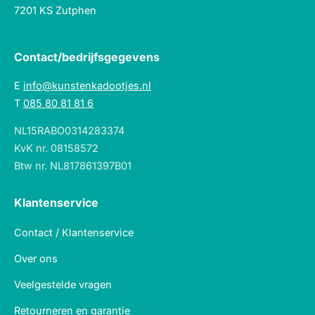
7201 KS Zutphen
Contact/bedrijfsgegevens
E
info@kunstenkadootjes.nl
T
085 80 81 81 6
NL15RABO0314283374
KvK nr. 08158572
Btw nr. NL817861397B01
Klantenservice
Contact / Klantenservice
Over ons
Veelgestelde vragen
Retourneren en garantie