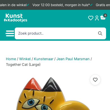
len in de winkel
Voor 12:00 besteld, morgen in huis*
Gratis en
Doorgaan
0
naar
inhoud
Home
/
Winkel
/
Kunstenaar
/
Jean Paul Marsman
/
Together Cat (Large)