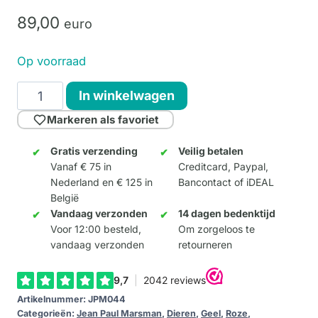
89,
00
euro
Op voorraad
Together
In winkelwagen
Cat
Markeren als favoriet
(Large)
aantal
Gratis verzending
Veilig betalen
Vanaf € 75 in
Creditcard, Paypal,
Nederland en € 125 in
Bancontact of iDEAL
België
Vandaag verzonden
14 dagen bedenktijd
Voor 12:00 besteld,
Om zorgeloos te
vandaag verzonden
retourneren
Artikelnummer:
JPM044
Categorieën:
Jean Paul Marsman
,
Dieren
,
Geel
,
Roze
,