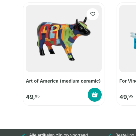
Art of America (medium ceramic)
For Vi
49,
49,
95
95
Alle artikelen zijn op voorraad
Bestelling