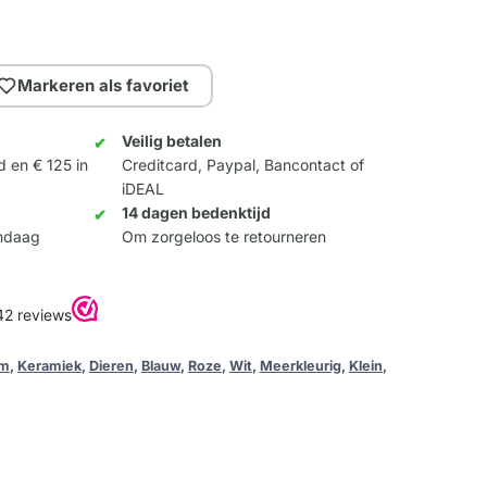
Markeren als favoriet
Veilig betalen
d en € 125 in
Creditcard, Paypal, Bancontact of
iDEAL
14 dagen bedenktijd
andaag
Om zorgeloos te retourneren
um
,
Keramiek
,
Dieren
,
Blauw
,
Roze
,
Wit
,
Meerkleurig
,
Klein
,