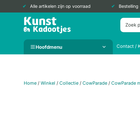
Alle artikelen zijn op voorraad
Bestelling
Doorgaan
naar
inhoud
Contact / 
Hoofdmenu
Home
/
Winkel
/
Collectie
/
CowParade
/
CowParade 