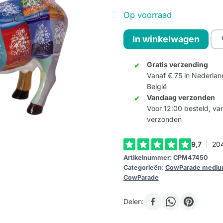
Op voorraad
Tree
In winkelwagen
of
Life
Gratis verzending
Vanaf € 75 in Nederlan
(medium
België
ceramic)
Vandaag verzonden
aantal
Voor 12:00 besteld, v
verzonden
Artikelnummer:
CPM47450
Categorieën:
CowParade medi
CowParade
Delen: