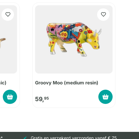
ic)
Groovy Moo (medium resin)
59,
95
s*
Gratis en verzekerd verzonden vanaf € 75