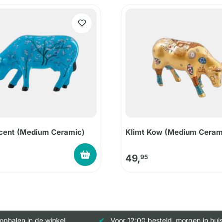
ncent (Medium Ceramic)
Klimt Kow (Medium Ceram
49,
95
 ophalen in de winkel
Voor 12:00 besteld, morgen in hui