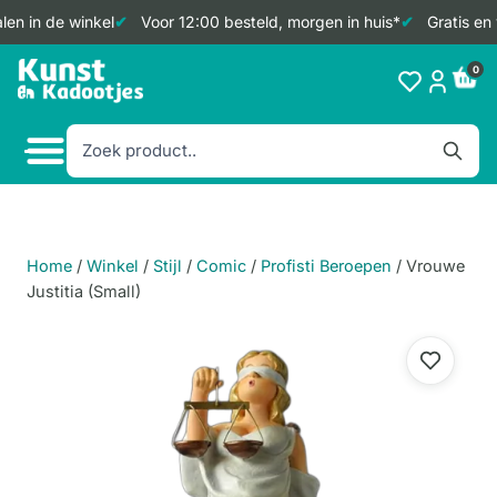
en in de winkel
Voor 12:00 besteld, morgen in huis*
Gratis en 
Doorgaan
0
naar
inhoud
Home
/
Winkel
/
Stijl
/
Comic
/
Profisti Beroepen
/
Vrouwe
Justitia (Small)