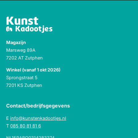
Magazijn
Marsweg 89A
7202 AT Zutphen
Winkel (vanaf 1 okt 2026)
Sprongstraat 5
7201 KS Zutphen
Contact/bedrijfsgegevens
E
info@kunstenkadootjes.nl
T
085 80 81 81 6
NL15RABO0314283374