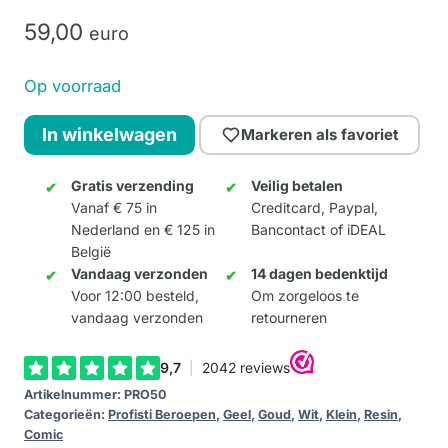
59,
00
euro
Op voorraad
Vrouwe
In winkelwagen
Markeren als favoriet
Justitia
(Small)
Gratis verzending
Veilig betalen
Vanaf € 75 in
Creditcard, Paypal,
aantal
Nederland en € 125 in
Bancontact of iDEAL
België
Vandaag verzonden
14 dagen bedenktijd
Voor 12:00 besteld,
Om zorgeloos te
vandaag verzonden
retourneren
Artikelnummer:
PRO50
Categorieën:
Profisti Beroepen
,
Geel
,
Goud
,
Wit
,
Klein
,
Resin
,
Comic