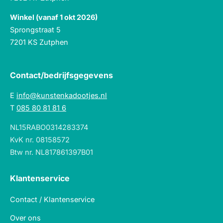
Winkel (vanaf 1 okt 2026)
Sprongstraat 5
7201 KS Zutphen
Contact/bedrijfsgegevens
E
info@kunstenkadootjes.nl
T
085 80 81 81 6
NL15RABO0314283374
KvK nr. 08158572
Btw nr. NL817861397B01
Klantenservice
Contact / Klantenservice
Over ons