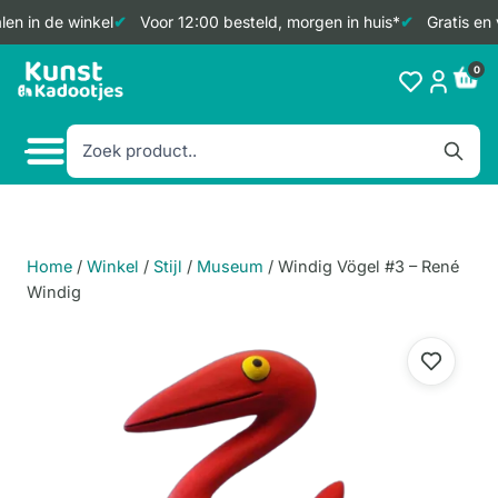
en in de winkel
Voor 12:00 besteld, morgen in huis*
Gratis en 
Doorgaan
0
naar
inhoud
Home
/
Winkel
/
Stijl
/
Museum
/
Windig Vögel #3 – René
Windig