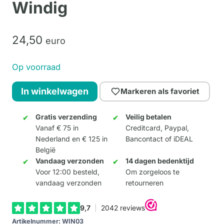
Windig
24,
50
euro
Op voorraad
Windig
In winkelwagen
Markeren als favoriet
Vögel
#3
Gratis verzending
Veilig betalen
Vanaf € 75 in
Creditcard, Paypal,
-
Nederland en € 125 in
Bancontact of iDEAL
René
België
Windig
Vandaag verzonden
14 dagen bedenktijd
aantal
Voor 12:00 besteld,
Om zorgeloos te
vandaag verzonden
retourneren
Artikelnummer:
WIN03