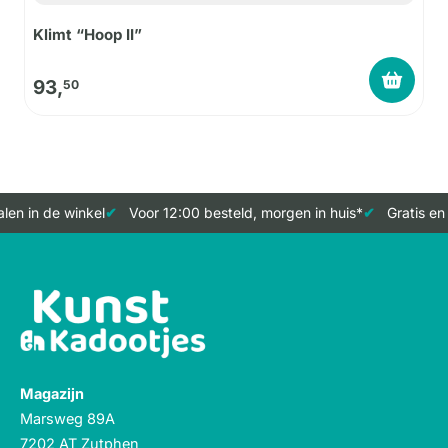
Klimt “Hoop II”
93,
50
en in de winkel
Voor 12:00 besteld, morgen in huis*
Gratis en 
Magazijn
Marsweg 89A
7202 AT Zutphen