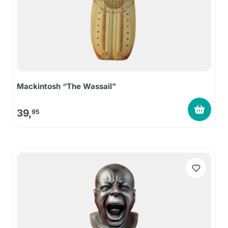
Mackintosh “The Wassail”
39,
95