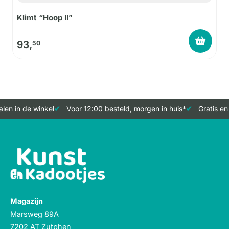
Klimt “Hoop II”
93,
50
len in de winkel
Voor 12:00 besteld, morgen in huis*
Gratis en
Magazijn
Marsweg 89A
7202 AT Zutphen