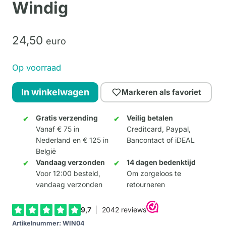
Windig
24,
50
euro
Op voorraad
Windig
In winkelwagen
Markeren als favoriet
Vögel
#4
Gratis verzending
Veilig betalen
Vanaf € 75 in
Creditcard, Paypal,
-
Nederland en € 125 in
Bancontact of iDEAL
René
België
Windig
Vandaag verzonden
14 dagen bedenktijd
aantal
Voor 12:00 besteld,
Om zorgeloos te
vandaag verzonden
retourneren
Artikelnummer:
WIN04