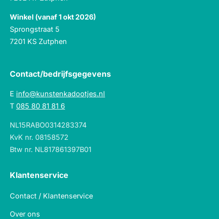
Winkel (vanaf 1 okt 2026)
Sprongstraat 5
7201 KS Zutphen
Contact/bedrijfsgegevens
E
info@kunstenkadootjes.nl
T
085 80 81 81 6
NL15RABO0314283374
KvK nr. 08158572
Btw nr. NL817861397B01
Klantenservice
Contact / Klantenservice
Over ons