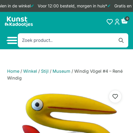
en in de winkel
Voor 12:00 besteld, morgen in huis*
Gratis en 
Doorgaan
0
naar
inhoud
Home
/
Winkel
/
Stijl
/
Museum
/
Windig Vögel #4 – René
Windig