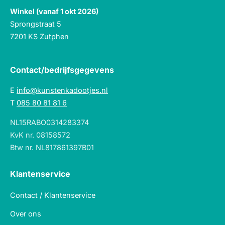
Winkel (vanaf 1 okt 2026)
Sprongstraat 5
7201 KS Zutphen
Contact/bedrijfsgegevens
E
info@kunstenkadootjes.nl
T
085 80 81 81 6
NL15RABO0314283374
KvK nr. 08158572
Btw nr. NL817861397B01
Klantenservice
Contact / Klantenservice
Over ons