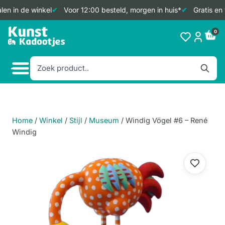
en in de winkel
Voor 12:00 besteld, morgen in huis*
Gratis en 
Doorgaan
0
naar
inhoud
Home
/
Winkel
/
Stijl
/
Museum
/
Windig Vögel #6 – René
Windig