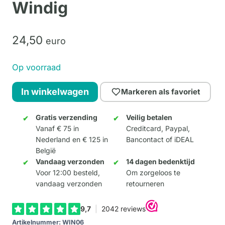
Windig
24,
50
euro
Op voorraad
Windig
In winkelwagen
Markeren als favoriet
Vögel
#6
Gratis verzending
Veilig betalen
Vanaf € 75 in
Creditcard, Paypal,
-
Nederland en € 125 in
Bancontact of iDEAL
René
België
Windig
Vandaag verzonden
14 dagen bedenktijd
aantal
Voor 12:00 besteld,
Om zorgeloos te
vandaag verzonden
retourneren
Artikelnummer:
WIN06