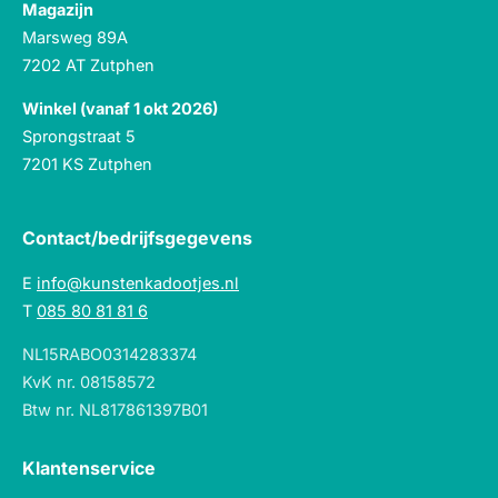
Magazijn
Marsweg 89A
7202 AT Zutphen
Winkel (vanaf 1 okt 2026)
Sprongstraat 5
7201 KS Zutphen
Contact/bedrijfsgegevens
E
info@kunstenkadootjes.nl
T
085 80 81 81 6
NL15RABO0314283374
KvK nr. 08158572
Btw nr. NL817861397B01
Klantenservice