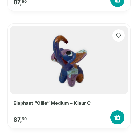
87,
50
Elephant “Ollie” Medium – Kleur C
87,
50