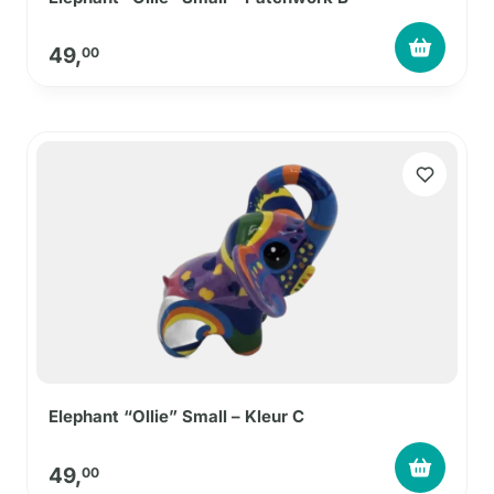
49,
00
Elephant “Ollie” Small – Kleur C
49,
00