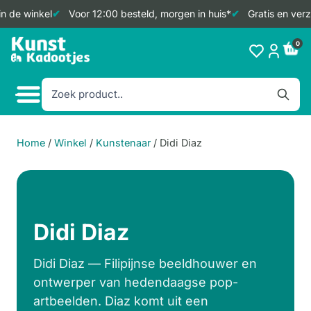
de winkel
Voor 12:00 besteld, morgen in huis*
Gratis en verzek
Doorgaan
0
naar
inhoud
Home
/
Winkel
/
Kunstenaar
/
Didi Diaz
Didi Diaz
Didi Diaz — Filipijnse beeldhouwer en
ontwerper van hedendaagse pop-
artbeelden. Diaz komt uit een