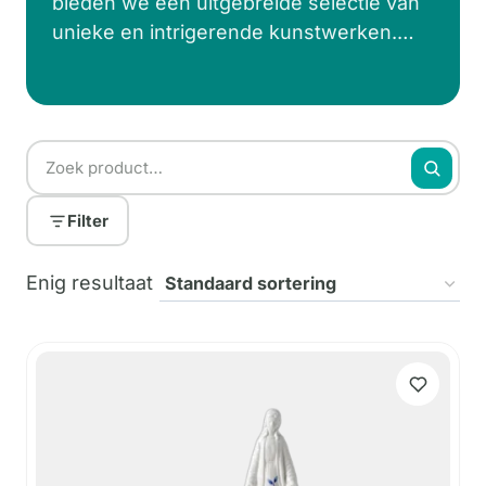
bieden we een uitgebreide selectie van
unieke en intrigerende kunstwerken.
Van abstracte sculpturen tot verfijnde
keramiek en decoratieve objecten, dit is
de perfecte plek om de bijzondere
kunstobjecten te vinden waar u naar op
zoek bent. In onze verzameling van
deze diverse kunstobjecten vindt u een
Filter
breed scala aan stijlen, vormen en
materialen. Bekijk onze keramische
Enig resultaat
kunstwerken en voeg wat creativiteit toe
aan uw interieur!