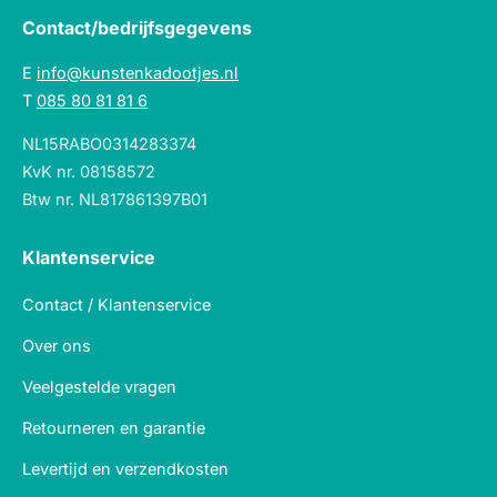
Contact/bedrijfsgegevens
E
info@kunstenkadootjes.nl
T
085 80 81 81 6
NL15RABO0314283374
KvK nr. 08158572
Btw nr. NL817861397B01
Klantenservice
Contact / Klantenservice
Over ons
Veelgestelde vragen
Retourneren en garantie
Levertijd en verzendkosten