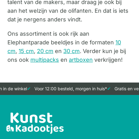
talent van de makers, maar draag je ook bij
aan het welzijn van de olifanten. En dat is iets
dat je nergens anders vindt.
Ons assortiment is ook rijk aan
Elephantparade beeldjes in de formaten
10
cm
,
15 cm
,
20 cm
en
30 cm
. Verder kun je bij
ons ook
multipacks
en
artboxen
verkrijgen!
n de winkel
Voor 12:00 besteld, morgen in huis*
Gratis en verz