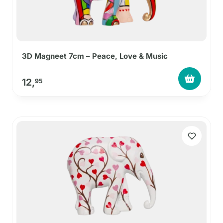
3D Magneet 7cm – Peace, Love & Music
12,
95