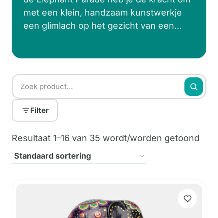
met een klein, handzaam kunstwerkje
een glimlach op het gezicht van een
dierbare te toveren. En dan hebben we
het niet over zomaar een kunstwerk,
maar een bijzonder kunstwerk dat een
groter doel dient. Bij Kunst en Kadootjes
hebben we precies wat je zoekt. De
Elephant Parade beeldjes uit de collectie
Filter
van 5cm olifanten en sleutelhangers,
handgeschilderd en volledig uniek,
Resultaat 1–16 van 35 wordt/worden getoond
symboliseren de schoonheid van deze
majestueuze dieren en dienen als een
constante herinnering aan de noodzaak
om hun leefgebieden en soortgenoten
wereldwijd te beschermen.