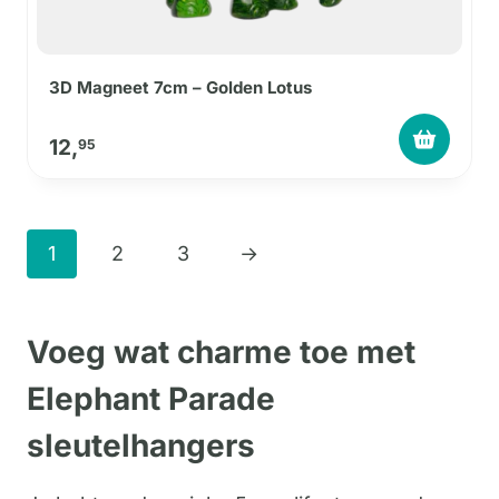
3D Magneet 7cm – Golden Lotus
12,
95
1
2
3
→
Voeg wat charme toe met
Elephant Parade
sleutelhangers