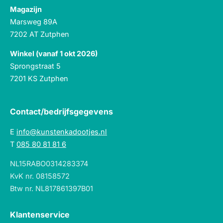
Magazijn
Marsweg 89A
7202 AT Zutphen
Winkel (vanaf 1 okt 2026)
Sprongstraat 5
7201 KS Zutphen
Contact/bedrijfsgegevens
E
info@kunstenkadootjes.nl
T
085 80 81 81 6
NL15RABO0314283374
KvK nr. 08158572
Btw nr. NL817861397B01
Klantenservice