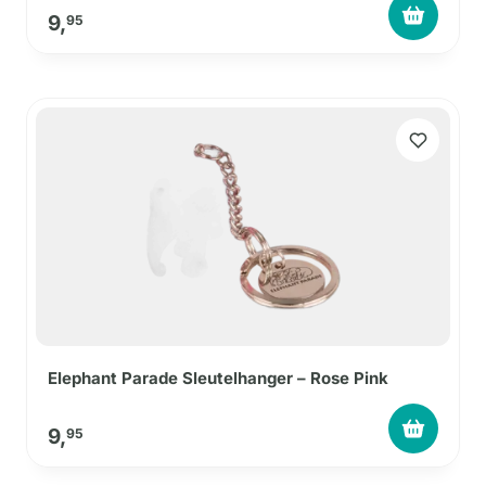
9,
95
Elephant Parade Sleutelhanger – Rose Pink
9,
95