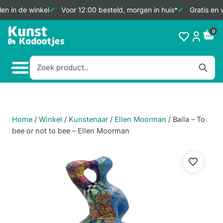
n in de winkel
Voor 12:00 besteld, morgen in huis*
Gratis en v
Doorgaan
0
naar
inhoud
Home
/
Winkel
/
Kunstenaar
/
Ellen Moorman
/
Baila – To
bee or not to bee – Ellen Moorman