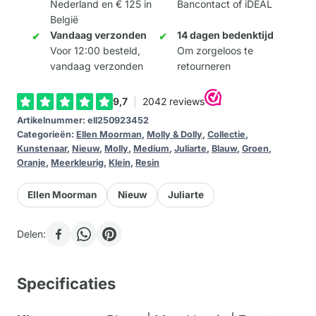
Nederland en € 125 in
Bancontact of iDEAL
or
België
not
Vandaag verzonden
14 dagen bedenktijd
to
Voor 12:00 besteld,
Om zorgeloos te
vandaag verzonden
retourneren
bee
-
Ellen
Artikelnummer:
ell250923452
Moorman
Categorieën:
Ellen Moorman
,
Molly & Dolly
,
Collectie
,
aantal
Kunstenaar
,
Nieuw
,
Molly
,
Medium
,
Juliarte
,
Blauw
,
Groen
,
Oranje
,
Meerkleurig
,
Klein
,
Resin
Ellen Moorman
Nieuw
Juliarte
Delen:
Specificaties