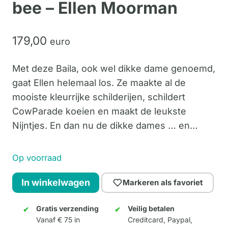
bee – Ellen Moorman
179,
00
euro
Met deze Baila, ook wel dikke dame genoemd,
gaat Ellen helemaal los. Ze maakte al de
mooiste kleurrijke schilderijen, schildert
CowParade koeien en maakt de leukste
Nijntjes. En dan nu de dikke dames … en…
Op voorraad
Baila
In winkelwagen
Markeren als favoriet
-
To
Gratis verzending
Veilig betalen
Vanaf € 75 in
Creditcard, Paypal,
bee