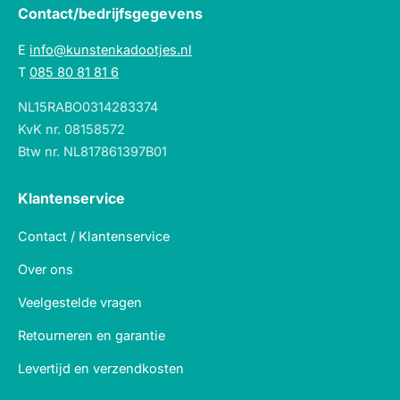
Contact/bedrijfsgegevens
E
info@kunstenkadootjes.nl
T
085 80 81 81 6
NL15RABO0314283374
KvK nr. 08158572
Btw nr. NL817861397B01
Klantenservice
Contact / Klantenservice
Over ons
Veelgestelde vragen
Retourneren en garantie
Levertijd en verzendkosten